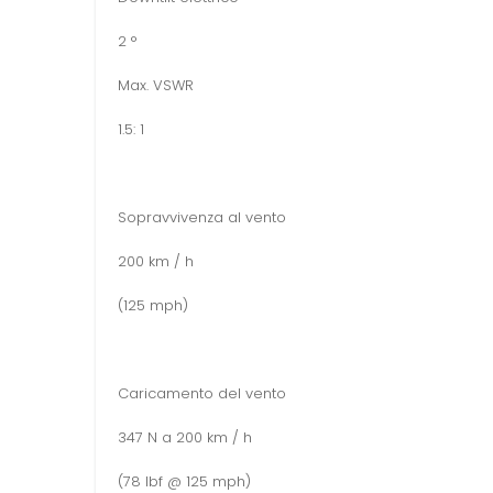
2 °
Max. VSWR
1.5: 1
Sopravvivenza al vento
200 km / h
(125 mph)
Caricamento del vento
347 N a 200 km / h
(78 lbf @ 125 mph)