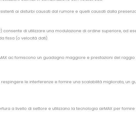
enti ai disturbi causati dal rumore e quelli causati dalla presenza di 
NR) consente di utilizzare una modulazione di ordine superiore, ad
 fissa (o velocità dati).
airMAX ac forniscono un guadagno maggiore e prestazioni del raggio su
 respingere le interferenze e fornire una scalabilità migliorata, un 
ura a livello di settore e utilizzano la tecnologia airMAX per fornire