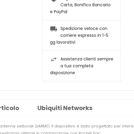
Carta, Bonifico Bancario
e PayPal
Spedizione veloce con
corriere espresso in 1-5
gg lavorativi
Assistenza clienti sempre
a tua completa
disposizione
rticolo
Ubiquiti Networks
tenne settoriali 2xMIMO. Il dispositivo è stato progettato per inter
estazioni ottimali in combinazione con Rocket 5ac.