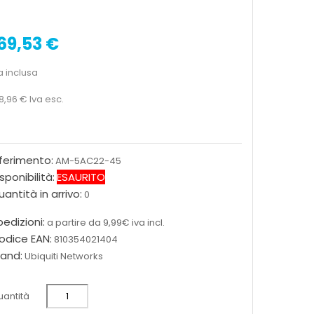
69,53 €
a inclusa
8,96 €
Iva esc.
iferimento:
AM-5AC22-45
sponibilità:
ESAURITO
antità in arrivo:
0
edizioni:
a partire da 9,99€ iva incl.
odice EAN:
810354021404
rand:
Ubiquiti Networks
antità