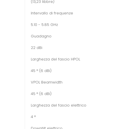
(13,23 libbre)
Intervallo di frequenze
5.10 - 5.85 GHz
Guadagno
22 dBi
Larghezza del fascio HPOL
45 ° (6 dBi)
VPOL Beamwidth
45 ° (6 dBi)
Larghezza del fascio elettrico
4 °
Downtilt elettrico