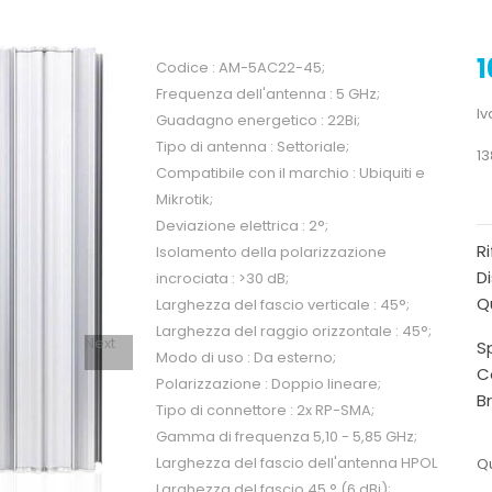
1
Codice : AM-5AC22-45;
Frequenza dell'antenna : 5 GHz;
Iv
Guadagno energetico : 22Bi;
Tipo di antenna : Settoriale;
13
Compatibile con il marchio : Ubiquiti e
Mikrotik;
Deviazione elettrica : 2°;
R
Isolamento della polarizzazione
Di
incrociata : >30 dB;
Qu
Larghezza del fascio verticale : 45°;
Larghezza del raggio orizzontale : 45°;
Next
Sp
Modo di uso : Da esterno;
C
Polarizzazione : Doppio lineare;
B
Tipo di connettore : 2x RP-SMA;
Gamma di frequenza 5,10 - 5,85 GHz;
Larghezza del fascio dell'antenna HPOL
Qu
Larghezza del fascio 45 ° (6 dBi);