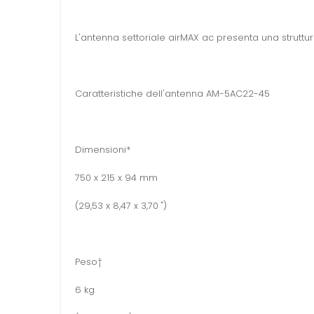
L'antenna settoriale airMAX ac presenta una struttur
Caratteristiche dell'antenna AM-5AC22-45
Dimensioni*
750 x 215 x 94 mm
(29,53 x 8,47 x 3,70 ")
Peso†
6 kg