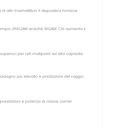
altri trasmettitori. Il dispositivo fornisce
 esempio 256QAM anziché 16QAM. Ciò aumenta il
periori per reti multipoint ad alta capacità.
guadagno più elevato e prestazioni del raggio
 prestazioni e potenza di classe carrier.