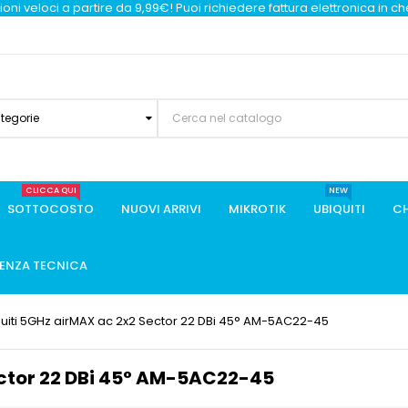
oni veloci a partire da 9,99€! Puoi richiedere fattura elettronica in c
ategorie
CLICCA QUI
NEW
SOTTOCOSTO
NUOVI ARRIVI
MIKROTIK
UBIQUITI
CH
TENZA TECNICA
uiti 5GHz airMAX ac 2x2 Sector 22 DBi 45° AM-5AC22-45
ector 22 DBi 45° AM-5AC22-45