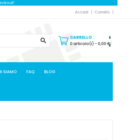
heckout!
Accedi
Carrello
CARRELLO

0 articolo(i)
- 0,00 €
I SIAMO
FAQ
BLOG