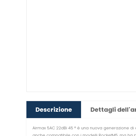
Descrizione
Dettagli dell'a
Airmax 5AC 22dBi 45 ° è una nuova generazione di an
anche compatibile con i modelli RocketM5, ma ha pr