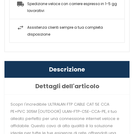
Spedizione veloce con corriere espresso in 1-5 gg
lavorativi
Assistenza clienti sempre a tua completa
disposizione
Descrizione
Dettagli dell'articolo
Scopri l'incredibile ULTRALAN FTP CABLE CAT 5E CCA
PE+PVC 305M (OUTDOOR) ULAN-FTP-C5E-CCA-PE, il tuo
alleato perfetto per una connessione internet veloce e
affidabile. Questo cavo di alta qualità è la soluzione
ideale per tutte le tue esigenze di rete, offrendoti una