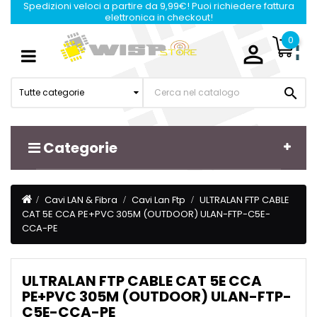
Spedizioni veloci a partire da 9,99€! Puoi richiedere fattura
elettronica in checkout!
0

Navigazione
☰
Toggle

Tutte categorie
Categorie
Cavi LAN & Fibra
Cavi Lan Ftp
ULTRALAN FTP CABLE
CAT 5E CCA PE+PVC 305M (OUTDOOR) ULAN-FTP-C5E-
CCA-PE
ULTRALAN FTP CABLE CAT 5E CCA
PE+PVC 305M (OUTDOOR) ULAN-FTP-
C5E-CCA-PE