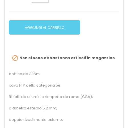
AGGIUNGI AL CARRELLO

Non ci sono abbastanza articoli in magazzino
bobina da 305m
cavo FTP della categoria 5e;
fili fatti da alluminio ricoperto da rame (CCA);
diametro esterno 5,2 mm;
doppio rivestimento esterno;