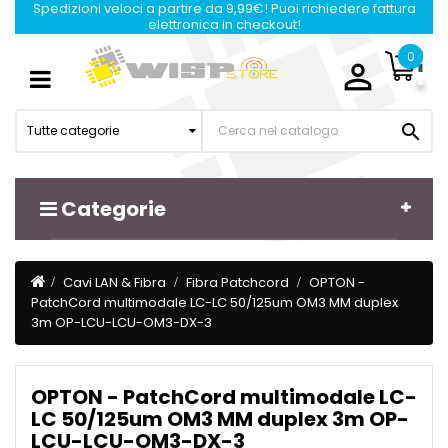
Spedizioni veloci a partire da 9,99€! Puoi richiedere fattura
elettronica in checkout!
0

Navigazione
☰
Toggle

Tutte categorie
Categorie
Cavi LAN & Fibra
Fibra Patchcord
OPTON -
PatchCord multimodale LC-LC 50/125um OM3 MM duplex
3m OP-LCU-LCU-OM3-DX-3
OPTON - PatchCord multimodale LC-
LC 50/125um OM3 MM duplex 3m OP-
LCU-LCU-OM3-DX-3