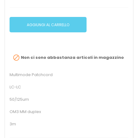
AGGIUNGI AL CARRELLO

Non ci sono abbastanza articoli in magazzino
Multimode Patchcord
LC-LC
50/125um
OM3 MM duplex
3m