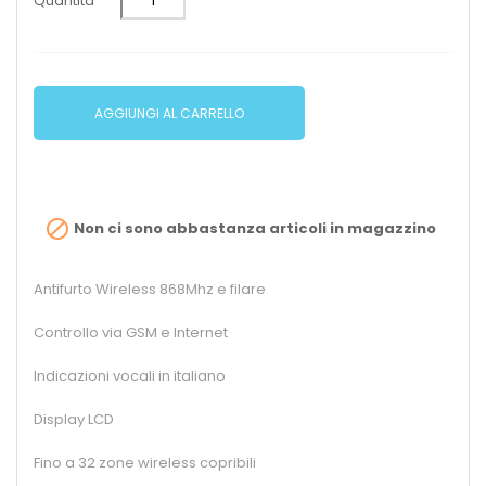
Quantità
AGGIUNGI AL CARRELLO

Non ci sono abbastanza articoli in magazzino
Antifurto Wireless 868Mhz e filare
Controllo via GSM e Internet
Indicazioni vocali in italiano
Display LCD
Fino a 32 zone wireless copribili