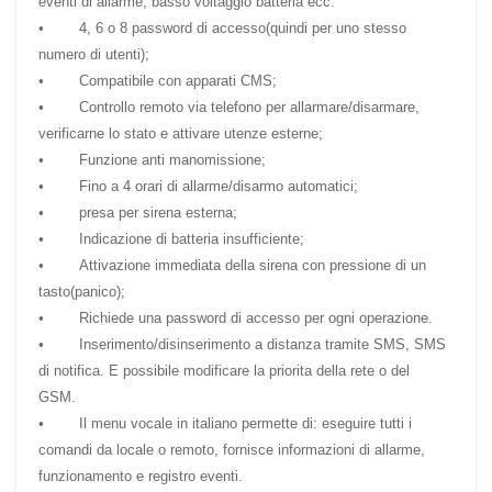
eventi di allarme, basso voltaggio batteria ecc.
• 4, 6 o 8 password di accesso(quindi per uno stesso
numero di utenti);
• Compatibile con apparati CMS;
• Controllo remoto via telefono per allarmare/disarmare,
verificarne lo stato e attivare utenze esterne;
• Funzione anti manomissione;
• Fino a 4 orari di allarme/disarmo automatici;
• presa per sirena esterna;
• Indicazione di batteria insufficiente;
• Attivazione immediata della sirena con pressione di un
tasto(panico);
• Richiede una password di accesso per ogni operazione.
• Inserimento/disinserimento a distanza tramite SMS, SMS
di notifica. E possibile modificare la priorita della rete o del
GSM.
• Il menu vocale in italiano permette di: eseguire tutti i
comandi da locale o remoto, fornisce informazioni di allarme,
funzionamento e registro eventi.