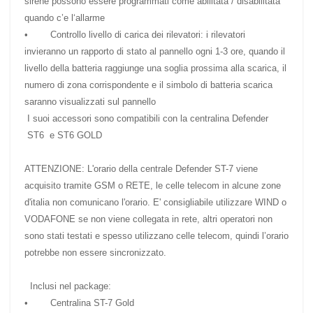
sirene possono essere programmati come abilitata / disabilitata
quando c’e l‘allarme
• Controllo livello di carica dei rilevatori: i rilevatori
invieranno un rapporto di stato al pannello ogni 1-3 ore, quando il
livello della batteria raggiunge una soglia prossima alla scarica, il
numero di zona corrispondente e il simbolo di batteria scarica
saranno visualizzati sul pannello
I suoi accessori sono compatibili con la centralina Defender
ST6 e ST6 GOLD
ATTENZIONE: L'orario della centrale
Defender ST-7
viene
acquisito tramite GSM o RETE, le celle telecom in alcune zone
d'italia non comunicano l'orario. E' consigliabile utilizzare WIND o
VODAFONE se non viene collegata in rete, altri operatori non
sono stati testati e spesso utilizzano celle telecom, quindi l’orario
potrebbe non essere sincronizzato.
Inclusi nel package:
• Centralina ST-7 Gold