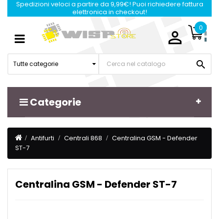
Spedizioni veloci a partire da 9,99€! Puoi richiedere fattura
elettronica in checkout!
0

Navigazione
☰
Toggle

Tutte categorie
Categorie
Antifurti
Centrali 868
Centralina GSM - Defender
ST-7
Centralina GSM - Defender ST-7