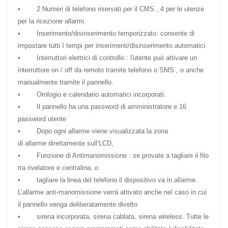
• 2 Numeri di telefono riservati per il CMS , 4 per le utenze
per la ricezione allarmi.
• Inserimento/disinserimento temporizzato: consente di
impostare tutti I tempi per inserimenti/disinserimento automatici
• Interruttori elettrici di controllo : l'utente può attivare un
interruttore on / off da remoto tramite telefono o SMS , o anche
manualmente tramite il pannello.
• Orologio e calendario automatici incorporati.
• Il pannello ha una password di amministratore e 16
password utente
• Dopo ogni allarme viene visualizzata la zona
di allarme direttamente sull’LCD,
• Funzione di Antimanomissione : se provate a tagliare il filo
tra rivelatore e centralina, o
• tagliare la linea del telefono il dispositivo va in allarme.
L’allarme anti-manomissione verrà attivato anche nel caso in cui
il pannello venga deliberatamente divelto
• sirena incorporata, sirena cablata, sirena wireless. Tutte le