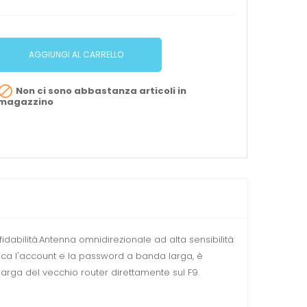
AGGIUNGI AL CARRELLO

Non ci sono abbastanza articoli in
magazzino
fidabilità.Antenna omnidirezionale ad alta sensibilità
tica l'account e la password a banda larga, è
arga del vecchio router direttamente sul F9.