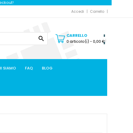
heckout!
Accedi
Carrello
CARRELLO

0 articolo(i)
- 0,00 €
I SIAMO
FAQ
BLOG