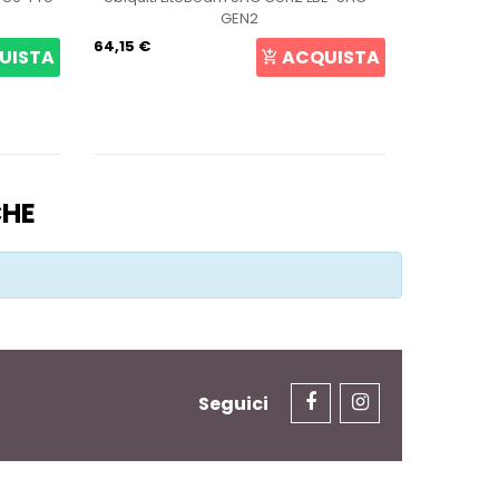
GEN2
64,15 €
105,69 €
UISTA
ACQUISTA
CHE
Seguici