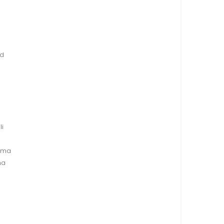
rd
li
tema
ma