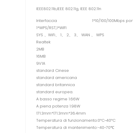
IEEE802.11b,IEEE 802.11g, IEEE 802.11n
Interfaccia
1*10/100/100Mbps por
1*WPS/RST,1*WIFI
SYS 、WiFi、 1、 2、 3、 WAN 、 WPS
Realtek
2MB
16MB
9V1A
standard Cinese
standard americana
standard britannica
standard europea.
A basso regime 1.66W
A piena potenza 1.98W
171.3mm*171.3mm*36.4mm
Temperatura di funzionamento:0ºC~40ºC
Temperatura di mantenimento:-40~70℃