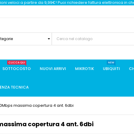
oni veloci a partire da 9,99€! Puoi richiedere fattura elettronica in c
ategorie
CLICCA QUI
NEW
SOTTOCOSTO
NUOVI ARRIVI
MIKROTIK
UBIQUITI
CH
TENZA TECNICA
00Mbps massima copertura 4 ant. 6dbi
massima copertura 4 ant. 6dbi