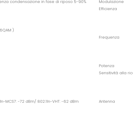
enza condensazione in fase di riposo 5-90%
Modulazione
Efficienza
56QAM )
Frequenza
Potenza
Sensitività alla ri
.11n-MCS7: -72 dBm/ 802.11n-VHT: -62 dBm
Antenna