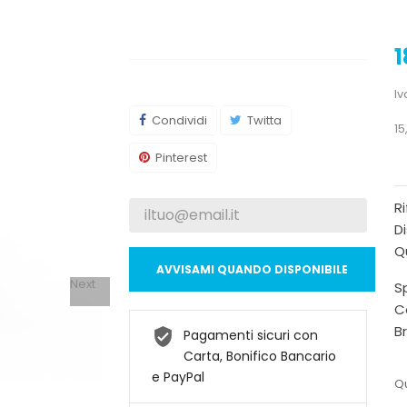
1
Iv
Condividi
Twitta
15
Pinterest
R
Di
Qu
AVVISAMI QUANDO DISPONIBILE
Next
Sp
C
B
Pagamenti sicuri con
Carta, Bonifico Bancario
e PayPal
Qu