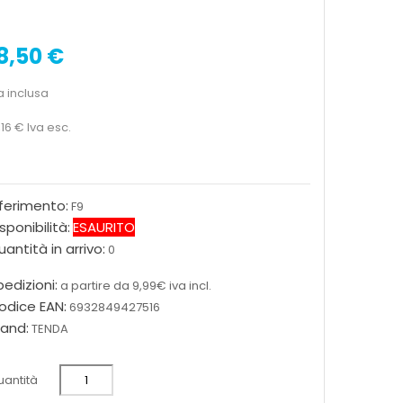
8,50 €
a inclusa
,16 €
Iva esc.
iferimento:
F9
sponibilità:
ESAURITO
antità in arrivo:
0
edizioni:
a partire da 9,99€ iva incl.
odice EAN:
6932849427516
rand:
TENDA
antità