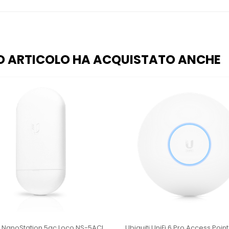
O ARTICOLO HA ACQUISTATO ANCHE
i NanoStation 5ac Loco NS-5ACL
Ubiquiti UniFi 6 Pro Access Poin