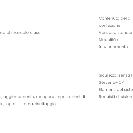
Contenuto della
confezione
e ed al manuale d'uso
Versione standa
Modalità di
funzionamento
Sicurezza senza fi
Server DHCP
Elementi del sis
no, aggiornamento, recupero impostazioni di
Requisiti di siste
n, log di sistema, risettaggio