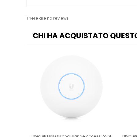
There are no reviews
CHI HA ACQUISTATO QUEST
int U6+
Ubiquiti UniFi 6 Long-Range Access Point
Ubiquit