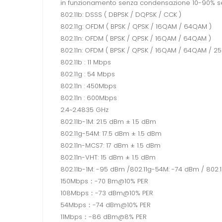
in funzionamento senza condensazione 10-90% s
802.11b: DSSS ( DBPSK / DQPSK / CCK )
802.11g: OFDM ( BPSK / QPSK / 16QAM / 64QAM )
802.11n: OFDM ( BPSK / QPSK / 16QAM / 64QAM )
802.11n: OFDM ( BPSK / QPSK / 16QAM / 64QAM / 2
802.11b : 11 Mbps
802.11g : 54 Mbps
802.11n : 450Mbps
802.11n : 600Mbps
2.4~2.4835 GHz
802.11b-1M: 21.5 dBm ± 1.5 dBm
802.11g-54M: 17.5 dBm ± 1.5 dBm
802.11n-MCS7: 17 dBm ± 1.5 dBm
802.11n-VHT: 15 dBm ± 1.5 dBm
802.11b-1M: -95 dBm /802.11g-54M: -74 dBm / 802
150Mbps：-70 Bm@10% PER
108Mbps：-73 dBm@10% PER
54Mbps：-74 dBm@10% PER
11Mbps：-86 dBm@8% PER