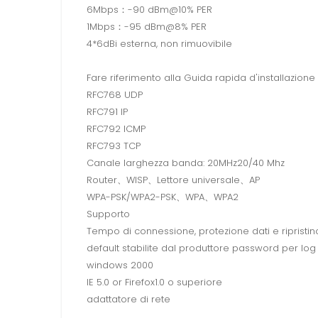
6Mbps：-90 dBm@10% PER
1Mbps：-95 dBm@8% PER
4*6dBi esterna, non rimuovibile
Fare riferimento alla Guida rapida d'installazion
RFC768 UDP
RFC791 IP
RFC792 ICMP
RFC793 TCP
Canale larghezza banda: 20MHz20/40 Mhz
Router、WISP、Lettore universale、AP
WPA-PSK/WPA2-PSK、WPA、WPA2
Supporto
Tempo di connessione, protezione dati e ripristi
default stabilite dal produttore password per log i
windows 2000
IE 5.0 or Firefox1.0 o superiore
adattatore di rete