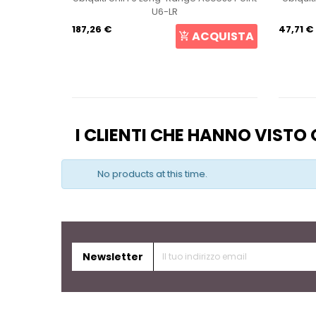
U6-LR
187,26 €
47,71 €
CQUISTA
ACQUISTA
I CLIENTI CHE HANNO VIST
No products at this time.
Newsletter