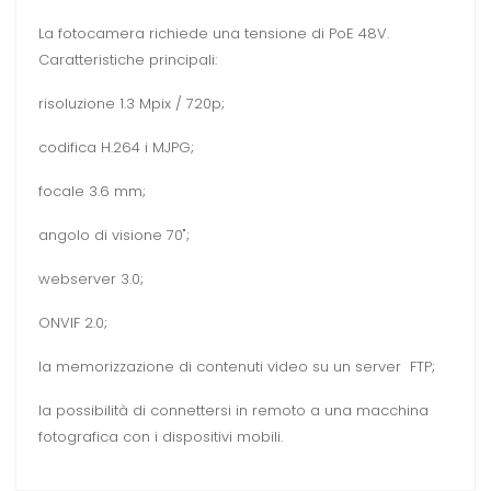
La fotocamera richiede una tensione di PoE 48V.
Caratteristiche principali:
risoluzione 1.3 Mpix / 720p;
codifica H.264 i MJPG;
focale 3.6 mm;
angolo di visione 70";
webserver 3.0;
ONVIF 2.0;
la memorizzazione di contenuti video su un server FTP;
la possibilità di connettersi in remoto a una macchina
fotografica con i dispositivi mobili.