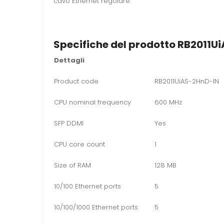
cavo Ethernet regolare
Specifiche del prodotto
RB2011Ui
Dettagli
Product code
RB2011UiAS-2HnD-IN
CPU nominal frequency
600 MHz
SFP DDMI
Yes
CPU core count
1
Size of RAM
128 MB
10/100 Ethernet ports
5
10/100/1000 Ethernet ports
5