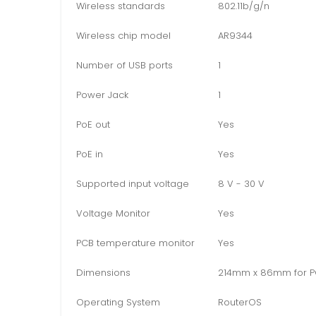
Wireless standards
802.11b/g/n
Wireless chip model
AR9344
Number of USB ports
1
Power Jack
1
PoE out
Yes
PoE in
Yes
Supported input voltage
8 V - 30 V
Voltage Monitor
Yes
PCB temperature monitor
Yes
Dimensions
214mm x 86mm for 
Operating System
RouterOS