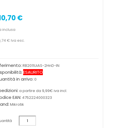
10,70 €
a inclusa
,74 €
Iva esc.
iferimento:
RB2011UiAS-2HnD-IN
sponibilità:
ESAURITO
antità in arrivo:
0
edizioni:
a partire da 9,99€ iva incl.
odice EAN:
4752224000323
rand:
Mikrotik
antità