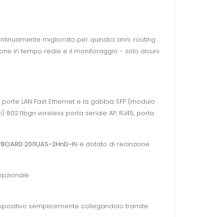
tinuamente migliorato per quindici anni. routing
zione in tempo reale e il monitoraggio - solo alcuni
 porte LAN Fast Ethernet e la gabbia SFP (modulo
 802.11bgn wireless porta seriale AP, RJ45, porta
rBOARD 2011UAS-2HnD-I
N è dotato di recinzione
opzionale.
 dispositivo semplicemente collegandolo tramite