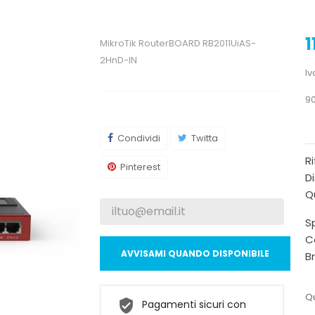
1
MikroTik RouterBOARD RB2011UiAS-
2HnD-IN
Iv
90
Condividi
Twitta
R
Pinterest
Di
Qu
Sp
C
AVVISAMI QUANDO DISPONIBILE
B
Qu
Pagamenti sicuri con