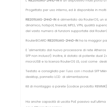
L'
RB2011UiAS-2HnD-IN
è un dispositivo multi porta a
Progettato per uso interno, ed è disponibile in molti
RB2011UiAS-2HnD-IN
è alimentato da RouterOS, un si
dinamico, hotspot, firewall, MPLS, VPN, qualità super
del vasto numero di funzioni supportate dal Router
RouterBOARD
RB2011UiAS-2HnD-IN
ha la maggior parte
E 'alimentato dal nuovo processore di rete Atheros 
SFP non incluso!). Inoltre, è dotato di potente dual
microUSB e la licenza RouterOS L5, così come desk
Testato e consigliato per l'uso con i moduli SFP Mi
desktop, pannello LCD di alimentazione.
Kit di montaggio a parete (codice prodotto RBWMK) 
Ha anche capacità di uscita PoE passivo sull'ultima