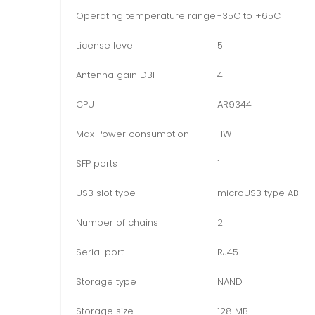
Operating temperature range
-35C to +65C
License level
5
Antenna gain DBI
4
CPU
AR9344
Max Power consumption
11W
SFP ports
1
USB slot type
microUSB type AB
Number of chains
2
Serial port
RJ45
Storage type
NAND
Storage size
128 MB