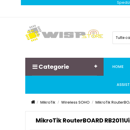
Spedizi
Tutte c
Categorie
HOME
ASSIS
MikroTik
Wireless SOHO
MikroTik RouterB
MikroTik RouterBOARD RB2011U