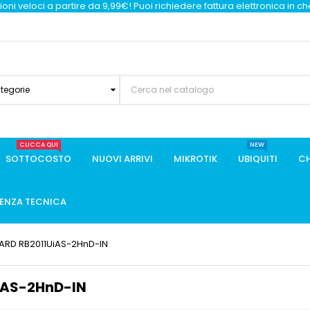
oni veloci a partire da 9,99€! Puoi richiedere fattura elettronica in c
ategorie
CLICCA QUI
NEW
SOTTOCOSTO
NUOVI ARRIVI
MIKROTIK
UBIQUITI
CH
TENZA TECNICA
OARD RB2011UiAS-2HnD-IN
iAS-2HnD-IN