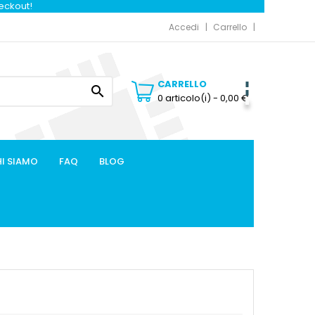
heckout!
Accedi
Carrello
CARRELLO

0 articolo(i)
- 0,00 €
I SIAMO
FAQ
BLOG