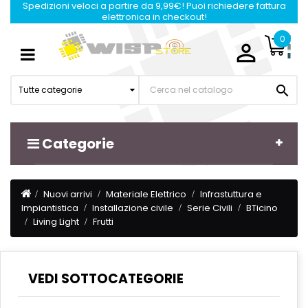
Spedizioni veloci a partire da 9,99€! Puoi richiedere fattura
elettronica in checkout!
0

Navigazione
☰
Toggle

Tutte categorie
Categorie
Nuovi arrivi
Materiale Elettrico
Infrastuttura e
Impiantistica
Installazione civile
Serie Civili
BTicino
Living Light
Frutti
VEDI SOTTOCATEGORIE