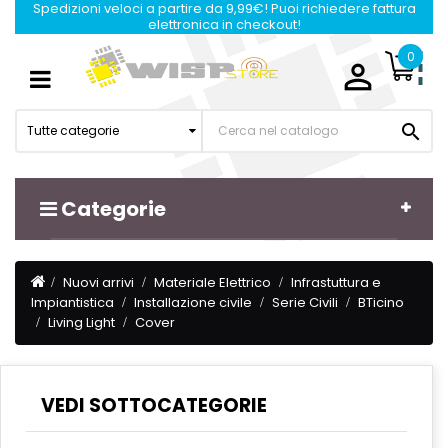
Spedizioni veloci a partire da 9,99€! Puoi richiedere fattura
elettronica in checkout!
0

Navigazione
☰
Toggle

Tutte categorie
Categorie
Nuovi arrivi
Materiale Elettrico
Infrastuttura e
Impiantistica
Installazione civile
Serie Civili
BTicino
Living Light
Cover
VEDI SOTTOCATEGORIE