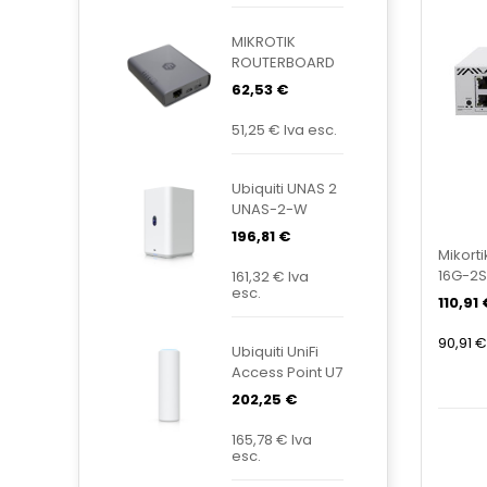
MIKROTIK
ROUTERBOARD
KNOT
62,53 €
Embedded
LTE4 EC25-
51,25 €
Iva esc.
EU&KNE
Ubiquiti UNAS 2
UNAS-2-W
196,81 €
Mikort
16G-2S
161,32 €
Iva
esc.
110,91 
90,91 €
Ubiquiti UniFi
Access Point U7
Mesh U7-Mesh
202,25 €
165,78 €
Iva
esc.