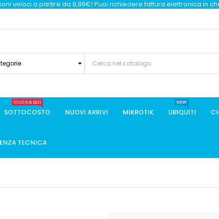
oni veloci a partire da 9,99€! Puoi richiedere fattura elettronica in c
ategorie
CLICCA QUI
NEW
SOTTOCOSTO
NUOVI ARRIVI
MIKROTIK
UBIQUITI
CH
TENZA TECNICA