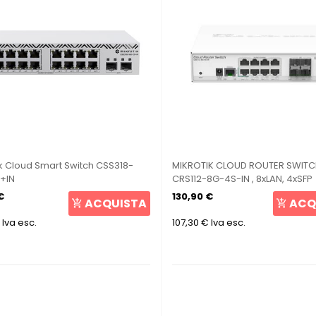
ik Cloud Smart Switch CSS318-
MIKROTIK CLOUD ROUTER SWIT
+IN
CRS112-8G-4S-IN , 8xLAN, 4xSFP
RouterOS Lv.5
€
130,90 €
ACQUISTA
ACQ
Iva esc.
107,30 €
Iva esc.