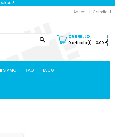
heckout!
Accedi
Carrello
CARRELLO

0 articolo(i)
- 0,00 €
I SIAMO
FAQ
BLOG