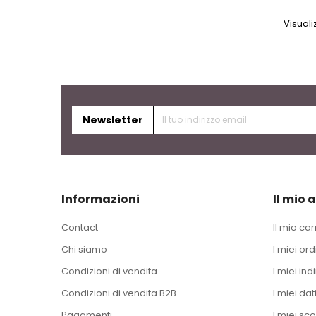
Visuali
Newsletter
Informazioni
Il mio 
Contact
Il mio car
Chi siamo
I miei ord
Condizioni di vendita
I miei indi
Condizioni di vendita B2B
I miei dat
Pagamenti
I miei sco