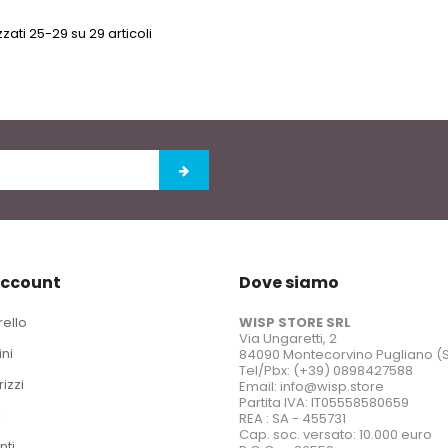
zzati 25-29 su 29 articoli
account
Dove siamo
rello
WISP STORE SRL
Via Ungaretti, 2
ini
84090 Montecorvino Pugliano (
Tel/Pbx: (+39) 0898427588
rizzi
Email: info@wisp.store
Partita IVA: IT05558580659
i
REA : SA - 455731
Cap. soc. versato: 10.000 euro
nti