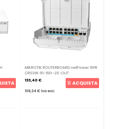
CH
MIKROTIK ROUTERBOARD netPower 15FR
CRS318-1Fi-15Fr-2S-OUT
133,40 €
UISTA
ACQUISTA
109,34 €
Iva esc.