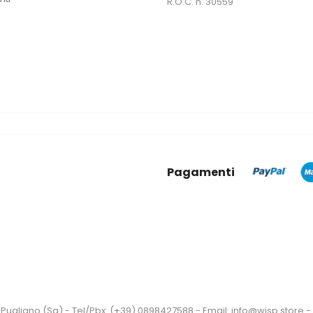
R.O.C. n. 30559
Pagamenti
Pugliano (Sa) - Tel/Pbx: (+39) 0898427588 - Email: info@wisp.store - P