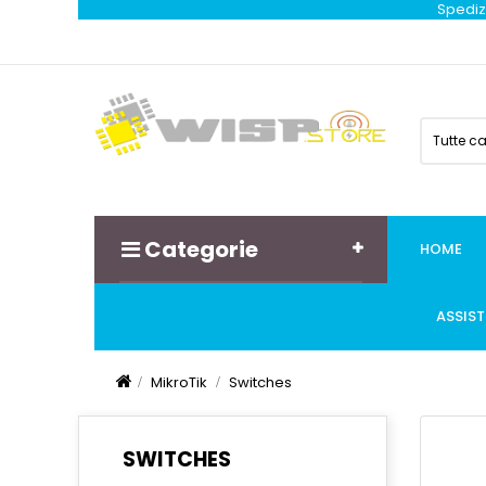
Spedizi
Tutte c
Categorie
HOME
ASSIS
MikroTik
Switches
SWITCHES