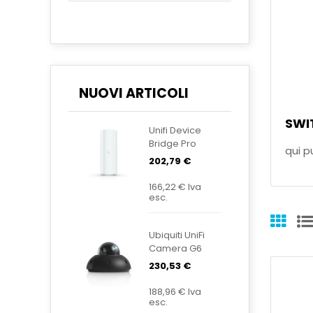
NUOVI ARTICOLI
SWI
Unifi Device
Bridge Pro
qui p
Sector UDB-
202,79 €
Pro-Sector
166,22 €
Iva
esc.
Ubiquiti UniFi
Camera G6
Dome Black
230,53 €
UVC-G6-
Dome-B
188,96 €
Iva
esc.