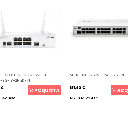
TIK CLOUD ROUTER SWITCH
MIKROTIK CRS326-24G-2S+IN
-8G-1S-2HnD-IN
 €
181,90 €
ACQUISTA
ACQ
€
Iva esc.
149,10 €
Iva esc.