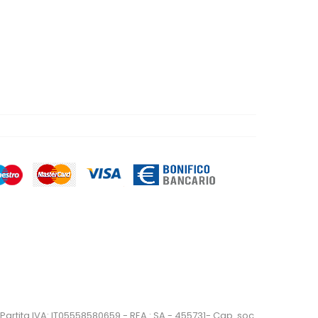
artita IVA: IT05558580659 - REA : SA - 455731- Cap. soc.