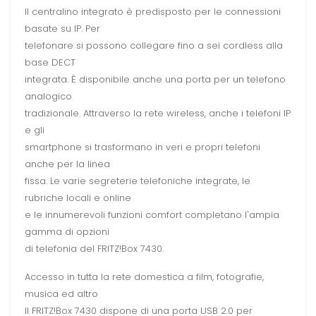
Il centralino integrato è predisposto per le connessioni
basate su IP. Per
telefonare si possono collegare fino a sei cordless alla
base DECT
integrata. È disponibile anche una porta per un telefono
analogico
tradizionale. Attraverso la rete wireless, anche i telefoni IP
e gli
smartphone si trasformano in veri e propri telefoni
anche per la linea
fissa. Le varie segreterie telefoniche integrate, le
rubriche locali e online
e le innumerevoli funzioni comfort completano l'ampia
gamma di opzioni
di telefonia del FRITZ!Box 7430.
Accesso in tutta la rete domestica a film, fotografie,
musica ed altro
Il FRITZ!Box 7430 dispone di una porta USB 2.0 per