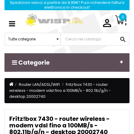
Spedizioni veloci a partire da 9,99€! Puoi richiedere fattura
elettronica in checkout!
0

Navigazione
☰
Toggle

Tutte categorie
Categorie
Router LAN/ADSL/WIFI
Fritz!box 7430 - router
wireless - modem vdsl fino a 100MB/s - 802.11b/g/n -
desktop 20002740
Fritz!box 7430 - router wireless -
modem vdsl fino a 100MB/s -
802.11b/g/n - desktop 20002740