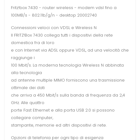
Fritz!box 7430 - router wireless - modem vdsl fino a
100MB/s - 802.11b/g/n - desktop 20002740
Connessioni veloci con VDSL e Wireless N
Il FRITZ!Box 7430 collega tutti i dispositivi della rete
domestica fra di loro
e con Internet via ADSL oppure VDSL, ad una velocità che
raggiunge i
100 Mbit/s. La moderna tecnologia Wireless N abbinata
alla tecnologia
ad antenne multiple MIMO forniscono una trasmissione
ottimale dei dati
che arriva a 450 Mbit/s sulla banda di frequenza da 2,4
GHz. Alle quattro
porte Fast Ethernet e alla porta USB 2.0 si possono
collegare computer,
stampante, memorie ed altri dispositivi di rete.
Opzioni di telefonia per ogni tipo di esigenza