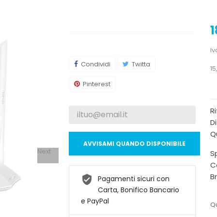
1
Iv
Condividi
Twitta
15
Pinterest
R
Di
Qu
AVVISAMI QUANDO DISPONIBILE
Next
Sp
C
B
Pagamenti sicuri con
Carta, Bonifico Bancario
e PayPal
Qu