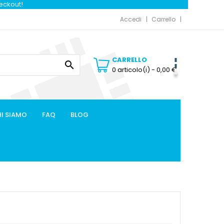
heckout!
Accedi
Carrello
CARRELLO

0 articolo(i)
- 0,00 €
I SIAMO
FAQ
BLOG