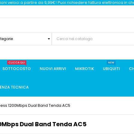
oni veloci a partire da 9,99€! Puoi richiedere fattura elettronica in c
ategorie
CLICCA QUI
NEW
SOTTOCOSTO
NUOVI ARRIVI
MIKROTIK
UBIQUITI
CH
TENZA TECNICA
less 1200Mbps Dual Band Tenda AC5
00Mbps Dual Band Tenda AC5