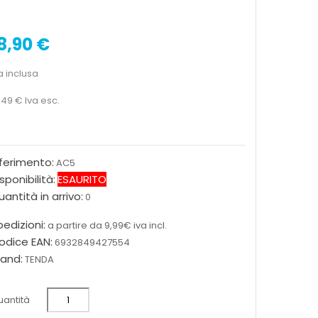
8,90 €
a inclusa
,49 €
Iva esc.
iferimento:
AC5
sponibilità:
ESAURITO
antità in arrivo:
0
edizioni:
a partire da 9,99€ iva incl.
odice EAN:
6932849427554
rand:
TENDA
antità