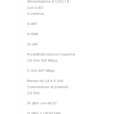
Alimentazione 9 V DC, 1 A
Luci a LED
1x sistema
1x WiFi
1x WAN
3x LAN
Produttività teorica massima
2,4 GHz: 300 Mbps
5 GHz: 867 Mbps
Banda da 2,4 e 5 GHz
Trasmissione di potenza
2,4 GHz:
16 dBm con MCS7
17 dBm a OFDM 54M