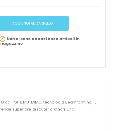
AGGIUNGI AL CARRELLO

Non ci sono abbastanza articoli in
magazzino
 CPU da 1 GHz, MU-MIMO, tecnologia Beamforming +,
ende superiore ai router ordinari. Una