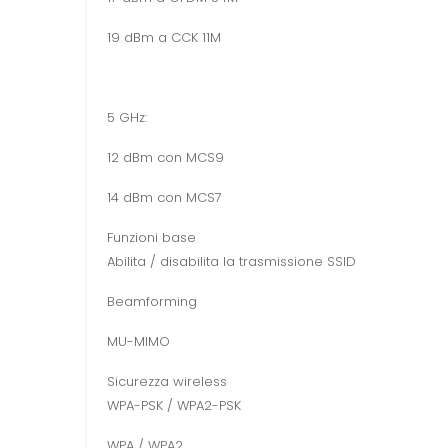
19 dBm a CCK 11M
5 GHz:
12 dBm con MCS9
14 dBm con MCS7
Funzioni base
Abilita / disabilita la trasmissione SSID
Beamforming
MU-MIMO
Sicurezza wireless
WPA-PSK / WPA2-PSK
WPA / WPA2