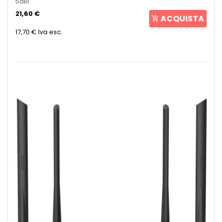
5dBi
21,60 €
ACQUISTA
17,70 €
Iva esc.