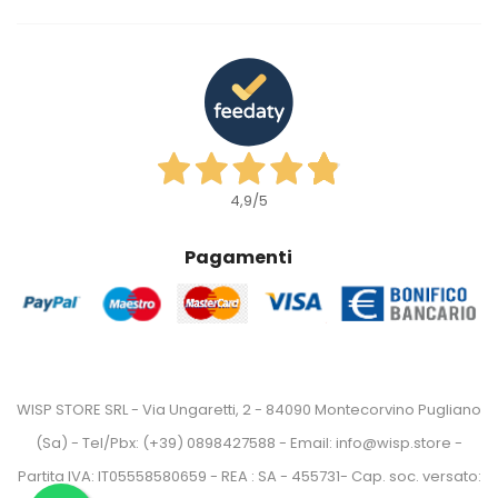
4,9
/5
Pagamenti
WISP STORE SRL - Via Ungaretti, 2 - 84090 Montecorvino Pugliano
(Sa) - Tel/Pbx: (+39) 0898427588 - Email: info@wisp.store -
Partita IVA: IT05558580659 - REA : SA - 455731- Cap. soc. versato: