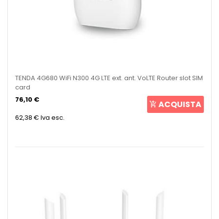
TENDA 4G680 WiFi N300 4G LTE ext. ant. VoLTE Router slot SIM
card
76,10 €
ACQUISTA
62,38 €
Iva esc.