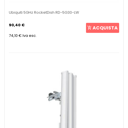
Ubiquiti 5GHz RocketDish RD-5G30-LW
90,40 €
ACQUISTA
74,10 €
Iva esc.