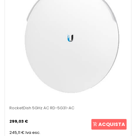
RocketDish 5GHz AC RD-5G31-AC
299,03 €
ACQUISTA
245,11 €
Iva esc.