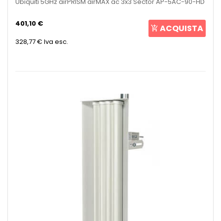
Ubiquiti 5GHz airPRISM airMAX ac 3x3 Sector AP-5AC-90-HD
401,10 €
ACQUISTA
328,77 €
Iva esc.