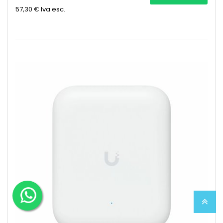
57,30 €
Iva esc.