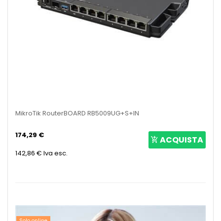
MikroTik RouterBOARD RB5009UG+S+IN
174,29 €
ACQUISTA
142,86 €
Iva esc.
Solo online