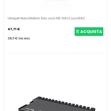
Ubiquiti NanoStation 5ac Loco NS-5ACL Loco5AC
47,71 €
ACQUISTA
39,11 €
Iva esc.