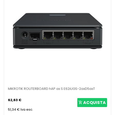
MIKROTIK ROUTERBOARD hAP ax S E62iUGS-2axD5axT
62,63 €
ACQUISTA
51,34 €
Iva esc.