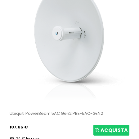
Ubiquiti PowerBeam 5AC Gen2 PBE-5AC-GEN2
107,65 €
ACQUISTA
88,24 €
Iva esc.