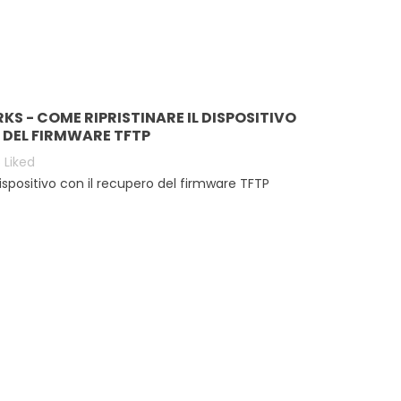
Read more
KS - COME RIPRISTINARE IL DISPOSITIVO
 DEL FIRMWARE TFTP
6
Liked
dispositivo con il recupero del firmware TFTP
CREDITO D’IMPOSTA
[GUIDA] MIKROTIK
INVESTIMENTI IN BEN
WINBOX SU MACOS
STRUMENTALI PER W
CATALINA
E ISP.
12018
views
4
Liked
9230
views
7
Liked