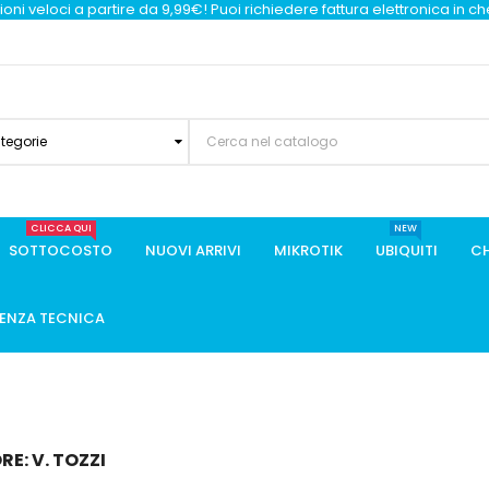
oni veloci a partire da 9,99€! Puoi richiedere fattura elettronica in c
ategorie
CLICCA QUI
NEW
SOTTOCOSTO
NUOVI ARRIVI
MIKROTIK
UBIQUITI
CH
TENZA TECNICA
E: V. TOZZI