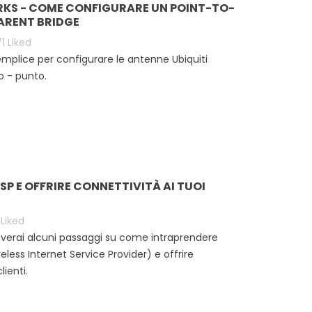
RKS - COME CONFIGURARE UN POINT-TO-
ARENT BRIDGE
71
Liked
mplice per configurare le antenne Ubiquiti
o - punto.
SP E OFFRIRE CONNETTIVITÀ AI TUOI
Liked
roverai alcuni passaggi su come intraprendere
reless Internet Service Provider) e offrire
lienti.