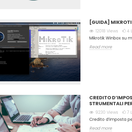
[GUIDA] MIKROT
12018
Views
4
Mikrotik Winbox su 
Read more
 MIKROTIK
UBIQUITI NETWORKS -
 SU MACOS
COME RIPRISTINARE IL
NA
DISPOSITIVO CON IL
RECUPERO DEL
ews
4
Liked
FIRMWARE TFTP
Winbox su macOS
CREDITO D’IMPOS
24296
views
6
Liked
STRUMENTALI PER 
Come ripristinare il
e
9230
Views
7
dispositivo con il recupero
Credito d’imposta per
del firmware TFTP
Read more
Read more