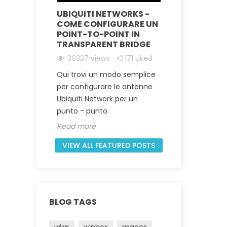
P E
UBIQUITI NETWORKS -
DIVENTA
IVITÀ
COME CONFIGURARE UN
OFFRIRE
POINT-TO-POINT IN
AI TUOI 
TRANSPARENT BRIDGE
iked
17039
30337
views
171
Liked
verai
In questo 
Qui trovi un modo semplice
ome
alcuni pa
per configurare le antenne
 di
intraprende
Ubiquiti Network per un
et
WISP (Wir
punto - punto.
Service...
Read more
Read mor
VIEW ALL FEATURED POSTS
BLOG TAGS