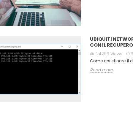
UBIQUITI NETWOR
CON IL RECUPERO
24296
Views
Come ripristinare il 
Read more
I NETWORKS -
DIVENTARE UN WISP E
PRISTINARE IL
OFFRIRE CONNETTIVITÀ
TIVO CON IL
AI TUOI CLIENTI.
O DEL
17039
views
4
Liked
RE TFTP