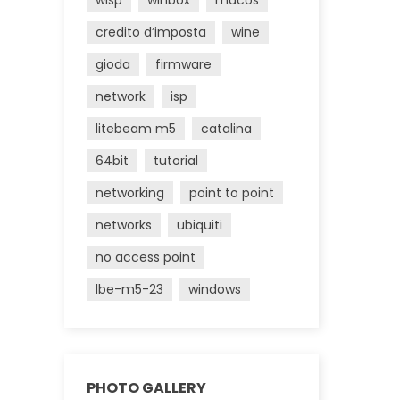
wisp
winbox
macos
credito d’imposta
wine
gioda
firmware
network
isp
litebeam m5
catalina
64bit
tutorial
networking
point to point
networks
ubiquiti
no access point
lbe-m5-23
windows
PHOTO GALLERY