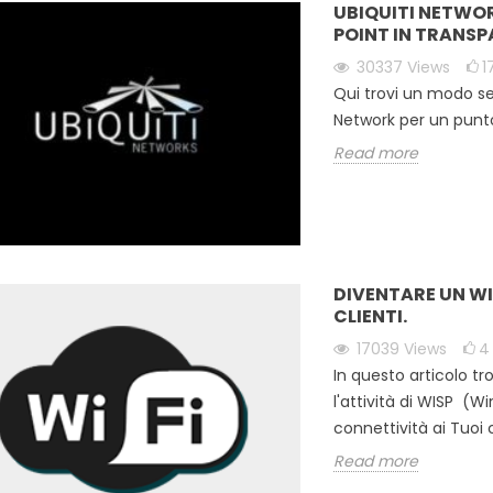
UBIQUITI NETWO
POINT IN TRANSP
30337
Views
1
Qui trovi un modo se
Network per un punt
Read more
DIVENTARE UN WI
CLIENTI.
17039
Views
4
In questo articolo t
l'attività di WISP (Wi
connettività ai Tuoi c
Read more