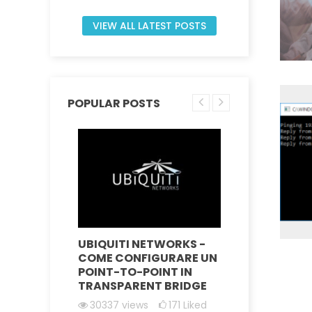
VIEW ALL LATEST POSTS
POPULAR POSTS
TA PER
UBIQUITI NETWORKS -
UBIQUIT
ENI
COME CONFIGURARE UN
COME RI
 WISP
POINT-TO-POINT IN
DISPOSI
TRANSPARENT BRIDGE
RECUPER
FIRMWA
ked
30337
views
171
Liked