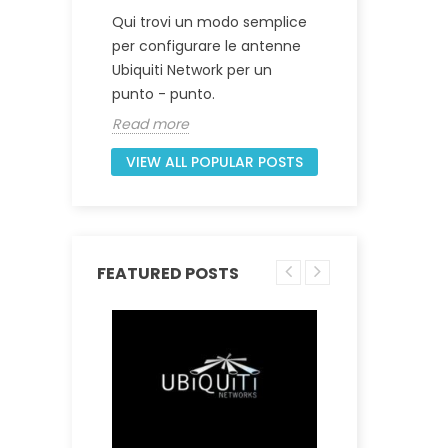
24296
Qui trovi un modo semplice
Come ripri
per configurare le antenne
 ISP.
dispositiv
Ubiquiti Network per un
del firmw
punto - punto.
Read mor
Read more
VIEW ALL POPULAR POSTS
FEATURED POSTS