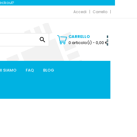
heckout!
Accedi
Carrello
CARRELLO

0 articolo(i)
- 0,00 €
I SIAMO
FAQ
BLOG