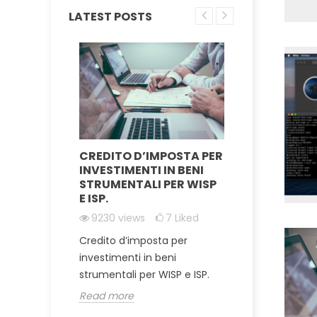
LATEST POSTS
CREDITO D’IMPOSTA PER
KS -
[GUIDA]
INVESTIMENTI IN BENI
RE UN
WINBOX
STRUMENTALI PER WISP
IN
CATALI
E ISP.
IDGE
12018
vi
9230
views
7
Liked
Liked
Mikrotik 
Credito d’imposta per
mplice
Catalina
investimenti in beni
tenne
Read mor
strumentali per WISP e ISP.
un
Read more