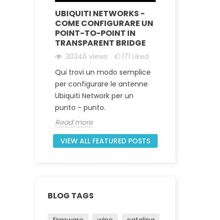
P E
UBIQUITI NETWORKS -
DIVENTA
IVITÀ
COME CONFIGURARE UN
OFFRIRE
POINT-TO-POINT IN
AI TUOI 
TRANSPARENT BRIDGE
iked
17043
30346
views
171
Liked
verai
In questo 
Qui trovi un modo semplice
ome
alcuni pa
per configurare le antenne
 di
intraprende
Ubiquiti Network per un
et
WISP (Wir
punto - punto.
Service...
Read more
Read mor
VIEW ALL FEATURED POSTS
BLOG TAGS