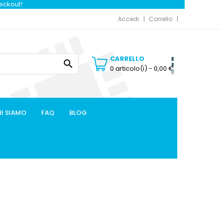
heckout!
Accedi
Carrello
CARRELLO

0 articolo(i)
- 0,00 €
I SIAMO
FAQ
BLOG