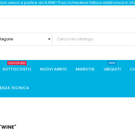
oni veloci a partire da 9,99€! Puoi richiedere fattura elettronica in c
ategorie
CLICCA QUI
NEW
SOTTOCOSTO
NUOVI ARRIVI
MIKROTIK
UBIQUITI
CH
TENZA TECNICA
"WINE"