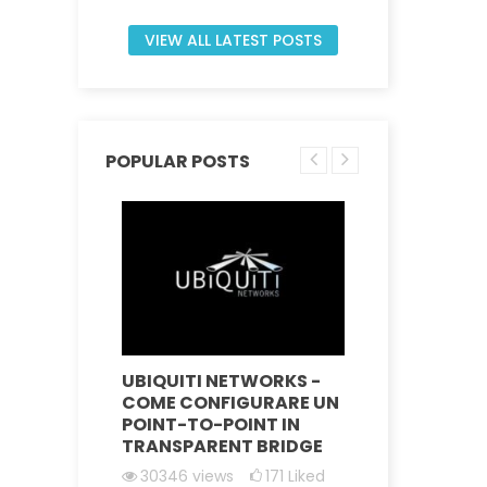
VIEW ALL LATEST POSTS
POPULAR POSTS
TA PER
UBIQUITI NETWORKS -
UBIQUIT
ENI
COME CONFIGURARE UN
COME RI
 WISP
POINT-TO-POINT IN
DISPOSI
TRANSPARENT BRIDGE
RECUPER
FIRMWA
ked
30346
views
171
Liked