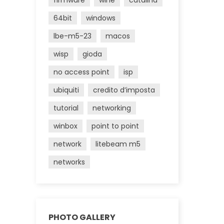
firmware
wine
catalina
64bit
windows
lbe-m5-23
macos
wisp
gioda
no access point
isp
ubiquiti
credito d’imposta
tutorial
networking
winbox
point to point
network
litebeam m5
networks
PHOTO GALLERY