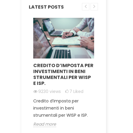
LATEST POSTS
CREDITO D’IMPOSTA PER
KS -
[GUIDA]
INVESTIMENTI IN BENI
RE UN
WINBOX
STRUMENTALI PER WISP
IN
CATALI
E ISP.
IDGE
12019
vi
9230
views
7
Liked
Liked
Mikrotik 
Credito d’imposta per
mplice
Catalina
investimenti in beni
tenne
Read mor
strumentali per WISP e ISP.
un
Read more