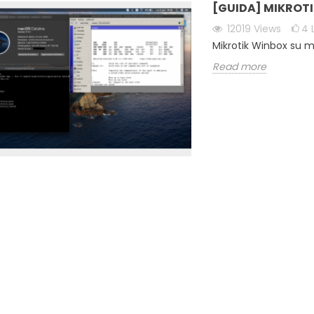
[GUIDA] MIKROT
12019
Views
4
Mikrotik Winbox su 
Read more