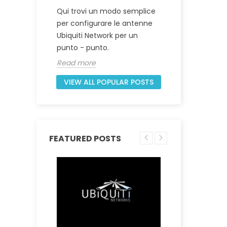
24307
Qui trovi un modo semplice
Come ripri
per configurare le antenne
 ISP.
dispositiv
Ubiquiti Network per un
del firmw
punto - punto.
Read mor
Read more
VIEW ALL POPULAR POSTS
FEATURED POSTS