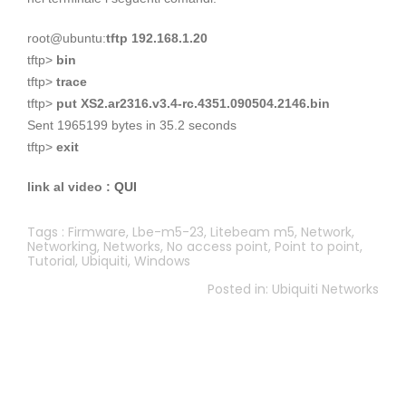
root@ubuntu:
tftp 192.168.1.20
tftp>
bin
tftp>
trace
tftp>
put XS2.ar2316.v3.4-rc.4351.090504.2146.bin
Sent 1965199 bytes in 35.2 seconds
tftp>
exit
link al video :
QUI
Tags :
Firmware
,
Lbe-m5-23
,
Litebeam m5
,
Network
,
Networking
,
Networks
,
No access point
,
Point to point
,
Tutorial
,
Ubiquiti
,
Windows
Posted in:
Ubiquiti Networks