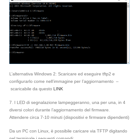
L’alternativa Windows 2: Scaricare ed eseguire tftp2 e
configurarlo come nell’immagine per l’aggiornamento –
scaricabile da questo
LINK
7. I LED di segnalazione lampeggeranno, una per una, in 4
diversi colori durante l’aggiornamento del firmware.
Attendere circa 7-10 minuti (dispositivi e firmware dipendenti)
Da un PC con Linux, è possibile caricare via TFTP digitando
nel terminale i seguenti comandi: