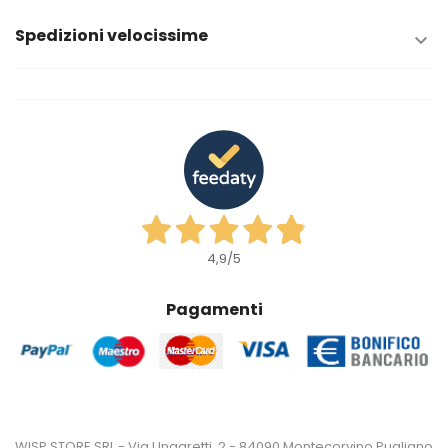
Spedizioni velocissime

4,9
/5
Pagamenti
WISP STORE SRL - Via Ungaretti, 2 - 84090 Montecorvino Pugliano