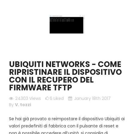
UBIQUITI NETWORKS - COME
RIPRISTINARE IL DISPOSITIVO
CON IL RECUPERO DEL
FIRMWARE TFTP
24303
Views
6
Liked
January 18th 2017
By
V. tozzi
Se hai già provato a reimpostare il dispositivo Ubiquiti ai
valori predefiniti di fabbrica con il pulsante di reset e
non è possibile accedere all’unità, si consiglia di