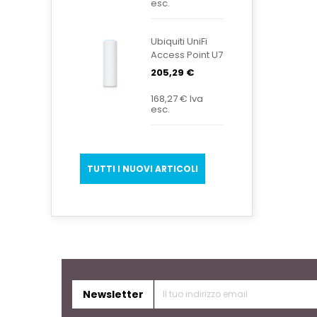
esc.
Ubiquiti UniFi
Access Point U7
Mesh U7-Mesh
205,29 €
168,27 €
Iva
esc.
TUTTI I NUOVI ARTICOLI
Newsletter