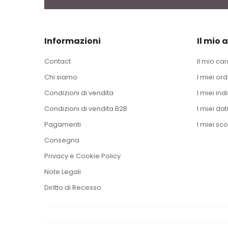
Informazioni
Il mio 
Contact
Il mio car
Chi siamo
I miei ord
Condizioni di vendita
I miei indi
Condizioni di vendita B2B
I miei dat
Pagamenti
I miei sco
Consegna
Privacy e Cookie Policy
Note Legali
Diritto di Recesso