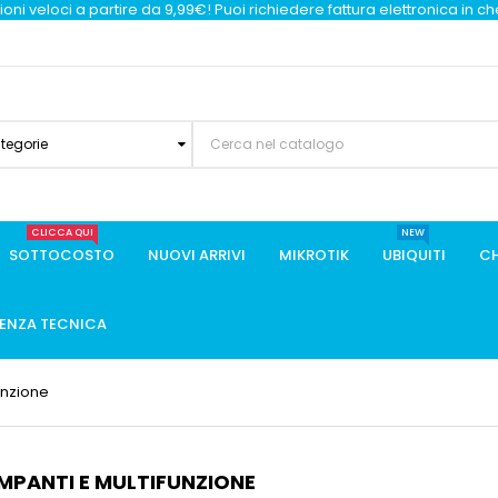
oni veloci a partire da 9,99€! Puoi richiedere fattura elettronica in c
ategorie
CLICCA QUI
NEW
SOTTOCOSTO
NUOVI ARRIVI
MIKROTIK
UBIQUITI
CH
TENZA TECNICA
unzione
MPANTI E MULTIFUNZIONE