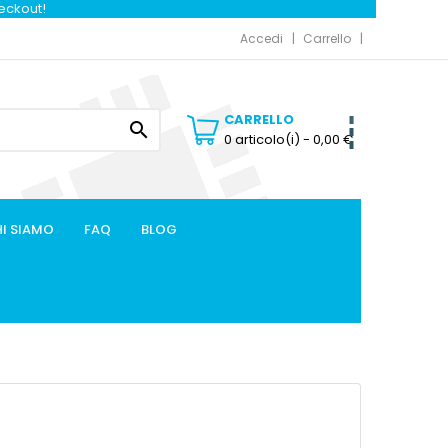
heckout!
Accedi
Carrello
CARRELLO

0 articolo(i)
- 0,00 €
I SIAMO
FAQ
BLOG