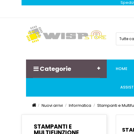
Spedizi
Tutte c
Categorie
HOME
ASSIS
Nuovi arrivi
Informatica
Stampanti e Multif
STAMPANTI E
STA
MULTIFUNZIONE