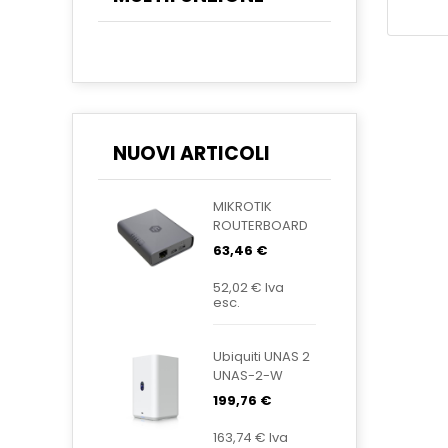
NUOVI ARTICOLI
MIKROTIK
ROUTERBOARD
KNOT
63,46 €
Embedded
LTE4 EC25-
52,02 €
Iva
EU&KNE
esc.
Ubiquiti UNAS 2
UNAS-2-W
199,76 €
163,74 €
Iva