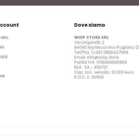
account
Dove siamo
rello
WISP STORE SRL
Via Ungaretti, 2
ini
84090 Montecorvino Pugliano (
Tel/Pbx: (+39) 0898427588
rizzi
Email: info@wisp.store
Partita IVA: IT05558580659
i
REA : SA - 455731
Cap. soc. versato: 10.000 euro
nti
R.O.C. n. 30559