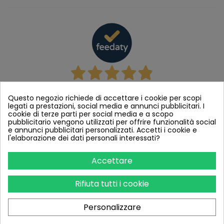
4,9
/5
Questo negozio richiede di accettare i cookie per scopi
legati a prestazioni, social media e annunci pubblicitari. I
Pagamenti
cookie di terze parti per social media e a scopo
pubblicitario vengono utilizzati per offrire funzionalità social
e annunci pubblicitari personalizzati. Accetti i cookie e
l'elaborazione dei dati personali interessati?
Accettare
WISP STORE SRL - Via Ungaretti, 2 - 84090 Montecorvino Pugliano
Rifiuta tutti i cookie
(Sa) - Tel/Pbx: (+39) 0898427588 - Email: info@wisp.store -
Personalizzare
Partita IVA: IT05558580659 - REA : SA - 455731- Cap. soc. versato: