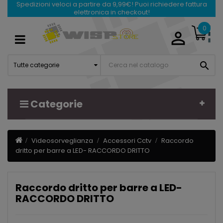
Spedizioni veloci a partire da 9,99€! Puoi richiedere fattura
elettronica in checkout!
0

Navigazione
☰
Toggle

Tutte categorie
Categorie
Videosorveglianza
Accessori Cctv
Raccordo
dritto per barre a LED- RACCORDO DRITTO
Raccordo dritto per barre a LED-
RACCORDO DRITTO