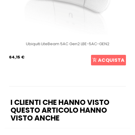
2
Ubiquiti UniFi Access Point U6+
105,69 €
UISTA
ACQUI
I CLIENTI CHE HANNO VISTO
QUESTO ARTICOLO HANNO
VISTO ANCHE