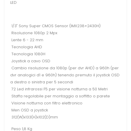
LED
1/3" Sony Super CMOS Sensor (IMX238+2430H)
Risoluzione 1080p 2 Mpx
Lente 6 - 22 mm
Tecnologia AHD
Tecnologia 1080H
Joystick a cavo OSD
Cambio risoluzione da 1080p (per dvr AHD) a 960h (per
dvr analogici d1 e 960h) tenendo premuto il joystick OSD
a destra o sinistra per 5 secondi
72 Led infrarossi F5 per visione notturna a 50 Metri
Staffa regolabile per montaggio a soffitto o parete
Visione notturna con filtro elettronico
Men OSD a joystick
312(W)x133(H)x102(D)mm
Peso 1,8 Kg