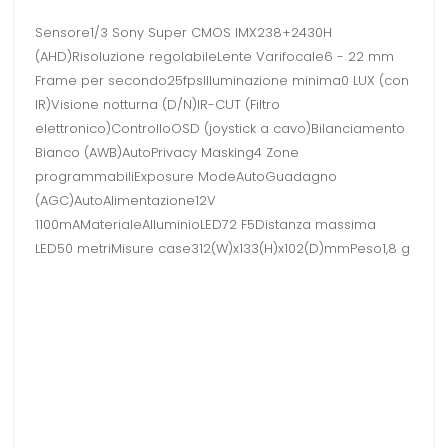
Sensore1/3 Sony Super CMOS IMX238+2430H
(AHD)Risoluzione regolabileLente Varifocale6 - 22 mm
Frame per secondo25fpsIlluminazione minima0 LUX (con
IR)Visione notturna (D/N)IR-CUT (Filtro
elettronico)ControlloOSD (joystick a cavo)Bilanciamento
Bianco (AWB)AutoPrivacy Masking4 Zone
programmabiliExposure ModeAutoGuadagno
(AGC)AutoAlimentazione12V
1100mAMaterialeAlluminioLED72 F5Distanza massima
LED50 metriMisure case312(W)x133(H)x102(D)mmPeso1,8 g