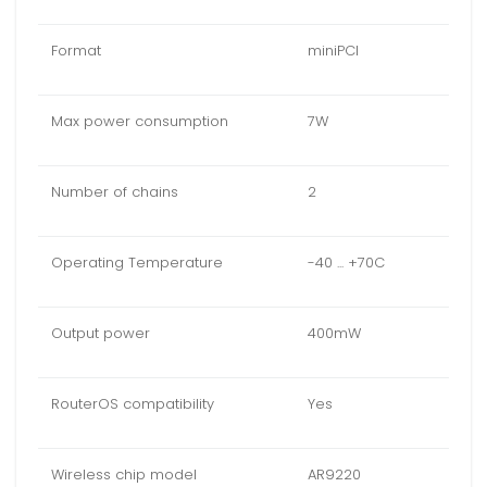
Format
miniPCI
Max power consumption
7W
Number of chains
2
Operating Temperature
-40 ... +70C
Output power
400mW
RouterOS compatibility
Yes
Wireless chip model
AR9220