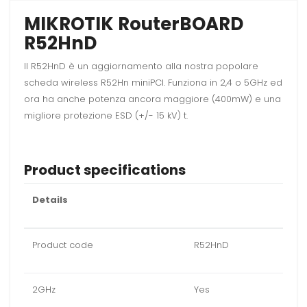
MIKROTIK RouterBOARD
R52HnD
Il R52HnD è un aggiornamento alla nostra popolare
scheda wireless R52Hn miniPCI. Funziona in 2,4 o 5GHz ed
ora ha anche potenza ancora maggiore (400mW) e una
migliore protezione ESD (+/- 15 kV) t.
Product specifications
Details
Product code
R52HnD
2GHz
Yes