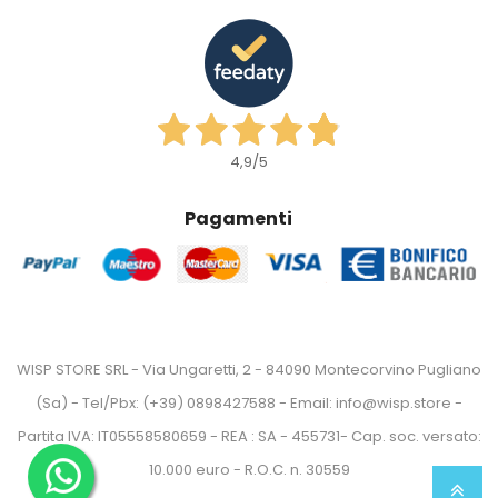
4,9
/5
Pagamenti
WISP STORE SRL - Via Ungaretti, 2 - 84090 Montecorvino Pugliano
(Sa) - Tel/Pbx: (+39) 0898427588 - Email: info@wisp.store -
Partita IVA: IT05558580659 - REA : SA - 455731- Cap. soc. versato:
10.000 euro - R.O.C. n. 30559