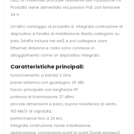
fatto di materiale artificiale resistente alla radiazione UV.
Prodotto viene alimentato via passivo PoE con tensione
24 V.
Un'altro vantaggio di prodotto e' integrata costruzione di
dispositivo e facilita di installazione. Basta collegarlo su
palo (staffa inclusa nel set), e poi collegare cavo
Ethernet. Antenna e radio sono connessi in
alloggiamento come un dispositivo integrato.
Caratteristiche principali:
funzionamento a banda 3 GHz;
panel antenna con guadagno 25 dBi;
fascio principale con larghezza 6
°;
potenza di trasmissione 27 dBm;
piccole dimensioni e peso, buona resistenza al vento;
150 Mb/s di capacita;
performance fino a 20 km;
integrata costruzione, facile installazione;
applicazione: connessioni point to point (ponti wireless).