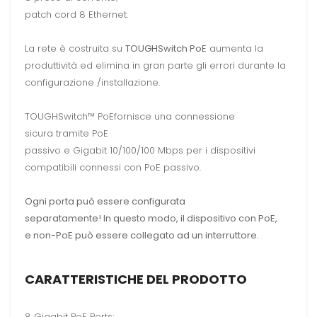
patch cord 8 Ethernet.
La rete è costruita su
TOUGHSwitch PoE
aumenta la
produttività ed elimina in gran parte gli errori durante la
configurazione /installazione.
TOUGHSwitch™ PoEfornisce una connessione
sicura tramite PoE
passivo e Gigabit 10/100/100 Mbps per i dispositivi
compatibili connessi con PoE passivo.
Ogni porta può essere configurata
separatamente! In questo modo, il dispositivo con PoE,
e non-PoE può essere collegato ad un interruttore.
CARATTERISTICHE DEL PRODOTTO
8 Gigabit PoE Ports;