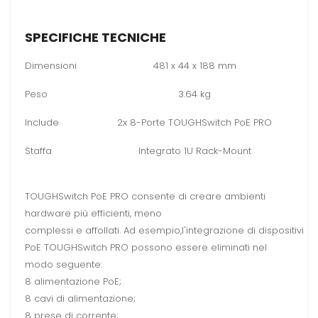
SPECIFICHE TECNICHE
Dimensioni
481 x 44 x 188 mm
Peso
3.64 kg
Include
2x 8-Porte TOUGHSwitch PoE PRO
Staffa
Integrato 1U Rack-Mount
TOUGHSwitch PoE PRO consente di creare ambienti
hardware più efficienti, meno
complessi e affollati. Ad esempio,l'integrazione di dispositivi
PoE TOUGHSwitch PRO possono essere eliminati nel
modo seguente:
8 alimentazione PoE;
8 cavi di alimentazione;
8 prese di corrente;