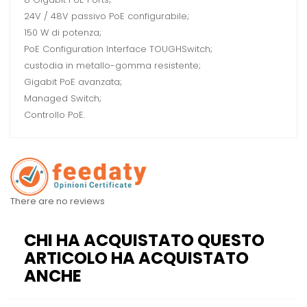
24V / 48V passivo PoE configurabile;
150 W di potenza;
PoE Configuration Interface TOUGHSwitch;
custodia in metallo-gomma resistente;
Gigabit PoE avanzata;
Managed Switch;
Controllo PoE.
There are no reviews
CHI HA ACQUISTATO QUESTO
ARTICOLO HA ACQUISTATO
ANCHE