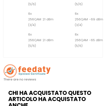
(5/6)
(5/6)
8x
8x
256QAM
21 dBm
256QAM
-69 dBm
(3/4)
(3/4)
8x
8x
256QAM
21 dBm
256QAM
-65 dBm
(5/6)
(5/6)
There are no reviews
CHI HA ACQUISTATO QUESTO
ARTICOLO HA ACQUISTATO
ANCHE