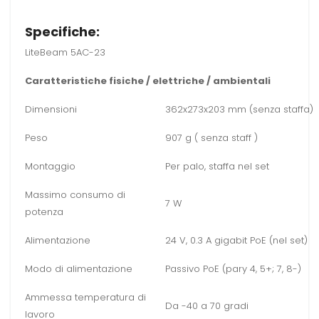
Specifiche:
LiteBeam 5AC-23
Caratteristiche fisiche / elettriche / ambientali
Dimensioni
362x273x203 mm (senza staffa)
Peso
907 g ( senza staff )
Montaggio
Per palo, staffa nel set
Massimo consumo di
7 W
potenza
Alimentazione
24 V, 0.3 A gigabit PoE (nel set)
Modo di alimentazione
Passivo PoE (pary 4, 5+; 7, 8-)
Ammessa temperatura di
Da -40 a 70 gradi
lavoro