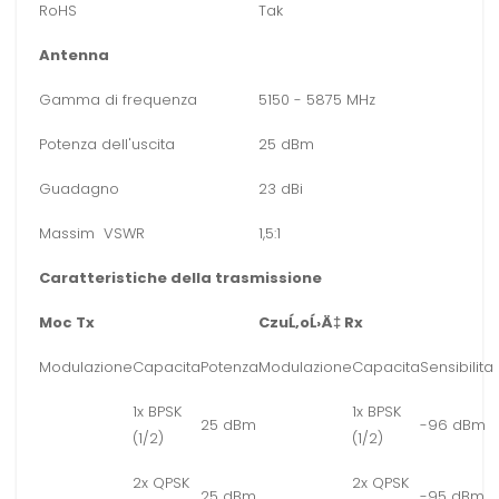
RoHS
Tak
Antenna
Gamma di frequenza
5150 - 5875 MHz
Potenza dell'uscita
25 dBm
Guadagno
23 dBi
Massim VSWR
1,5:1
Caratteristiche della trasmissione
Moc Tx
CzuĹ‚oĹ›Ä‡ Rx
Modulazione
Capacita
Potenza
Modulazione
Capacita
Sensibilita
1x BPSK
1x BPSK
25 dBm
-96 dBm
(1/2)
(1/2)
2x QPSK
2x QPSK
25 dBm
-95 dBm