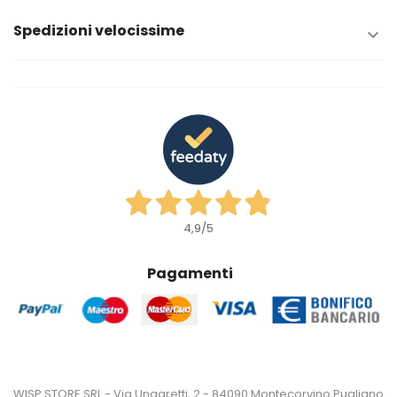
Spedizioni velocissime

4,9
/5
Pagamenti
WISP STORE SRL - Via Ungaretti, 2 - 84090 Montecorvino Pugliano