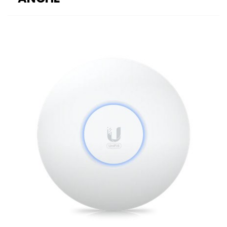
Ubiquiti UniFi 6 Long-Range Access Poi
187,26 €