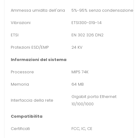
Ammessa umidita dell'aria
5%-95% senza condensazione
Vibrazioni
ETSI300-019-1.4
ETSI
EN 302 326 DN2
Protezioni ESD/EMP
24 KV
Informazioni del sistema
Processore
MIPS 74K
Memoria
64 MB
Gigabit porta Ethernet
Interfaccia della rete
10/100/1000
Compatibilita
Certificati
FCC, IC, CE