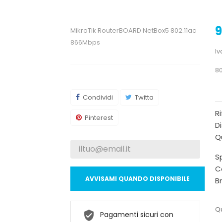
9
MikroTik RouterBOARD NetBox5 802.11ac
866Mbps
Iv
80
Condividi
Twitta
R
Pinterest
Di
Qu
Sp
C
AVVISAMI QUANDO DISPONIBILE
B
Qu
Pagamenti sicuri con