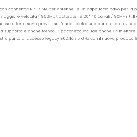
con connettori RP - SMA per antenne , e un cappuccio cavo per la pr
 maggiore velocità ( 866Mbit datarate , e 20/ 40 canali / 80MHz ) .
massa a terra sono previsti sul fondo , dietro una porta di protezion
 supporto è anche fornito . Il pacchetto include anche un iniettore e
ostro punto di accesso legacy 802.11an 5 GHz con il nuovo prodotto 802