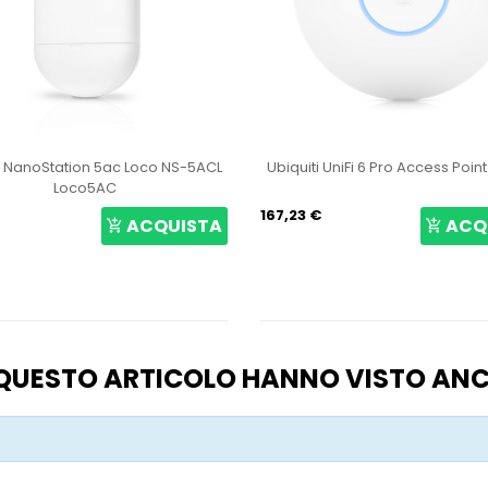
i NanoStation 5ac Loco NS-5ACL
Ubiquiti UniFi 6 Pro Access Poin
Loco5AC
167,23 €
ACQUISTA
ACQ
O QUESTO ARTICOLO HANNO VISTO AN