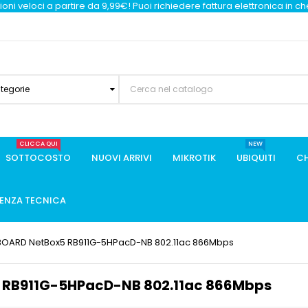
oni veloci a partire da 9,99€! Puoi richiedere fattura elettronica in c
ategorie
CLICCA QUI
NEW
SOTTOCOSTO
NUOVI ARRIVI
MIKROTIK
UBIQUITI
CH
TENZA TECNICA
rBOARD NetBox5 RB911G-5HPacD-NB 802.11ac 866Mbps
5 RB911G-5HPacD-NB 802.11ac 866Mbps