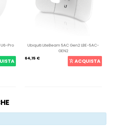
t U6-Pro
Ubiquiti LiteBeam 5AC Gen2 LBE-5AC-
Ubiqui
GEN2
64,15 €
105,69 €
UISTA
ACQUISTA
CHE