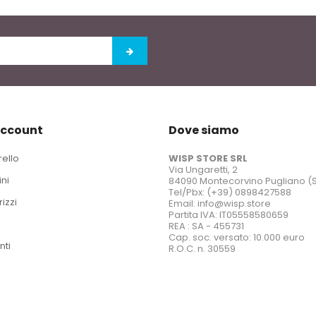
account
Dove siamo
rello
WISP STORE SRL
Via Ungaretti, 2
ini
84090 Montecorvino Pugliano (
Tel/Pbx: (+39) 0898427588
rizzi
Email: info@wisp.store
Partita IVA: IT05558580659
i
REA : SA - 455731
Cap. soc. versato: 10.000 euro
nti
R.O.C. n. 30559