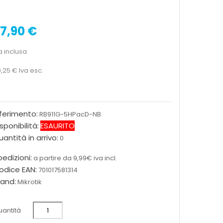
7,90 €
a inclusa
,25 €
Iva esc.
iferimento:
RB911G-5HPacD-NB
sponibilità:
ESAURITO
antità in arrivo:
0
edizioni:
a partire da 9,99€ iva incl.
odice EAN:
701017581314
rand:
Mikrotik
antità