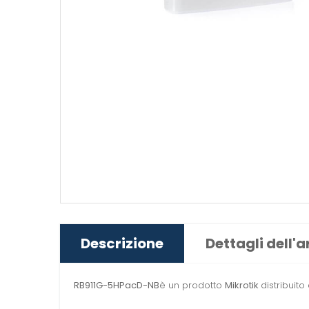
Descrizione
Dettagli dell'a
RB911G-5HPacD-NB
è un prodotto
Mikrotik
distribuit