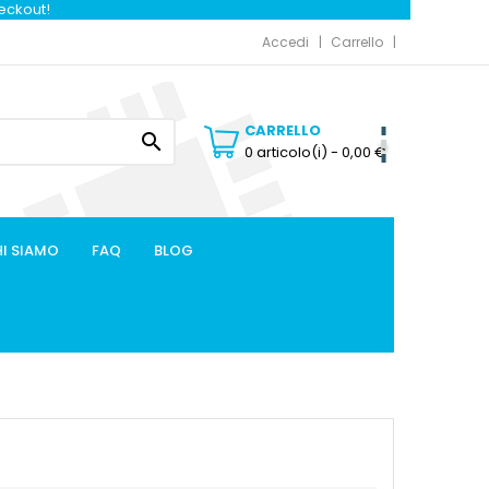
heckout!
Accedi
Carrello
CARRELLO

0 articolo(i)
- 0,00 €
I SIAMO
FAQ
BLOG