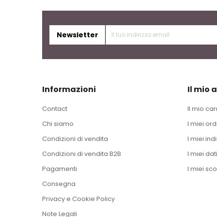
Newsletter
Informazioni
Il mio 
Contact
Il mio car
Chi siamo
I miei ord
Condizioni di vendita
I miei indi
Condizioni di vendita B2B
I miei dat
Pagamenti
I miei sco
Consegna
Privacy e Cookie Policy
Note Legali