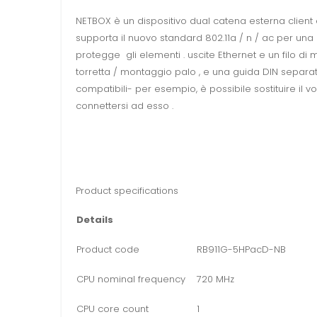
NETBOX è un dispositivo dual catena esterna client 
supporta il nuovo standard 802.11a / n / ac per una
protegge gli elementi . uscite Ethernet e un filo di 
torretta / montaggio palo , e una guida DIN separata
compatibili- per esempio, è possibile sostituire il v
connettersi ad esso .
Product specifications
Details
Product code
RB911G-5HPacD-NB
CPU nominal frequency
720 MHz
CPU core count
1