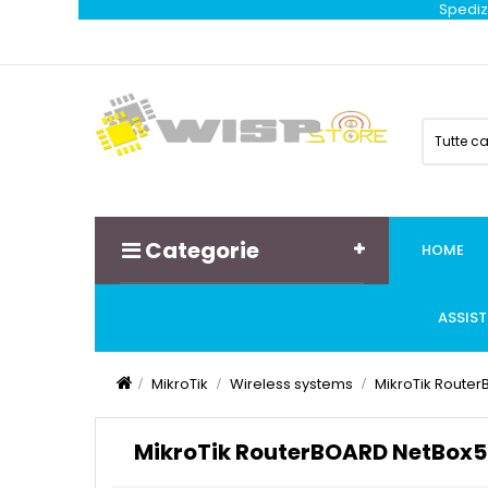
Spedizi
Tutte c
Categorie
HOME
ASSIS
MikroTik
Wireless systems
MikroTik Route
MikroTik RouterBOARD NetBox