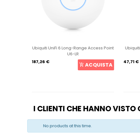
int U6+
Ubiquiti UniFi 6 Long-Range Access Point
Ubiquit
U6-LR
187,26 €
47,71 €
CQUISTA
ACQUISTA
I CLIENTI CHE HANNO VIST
No products at this time.