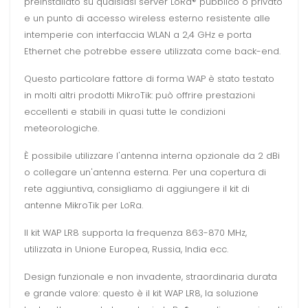
preinstallato su qualsiasi server LoRa® pubblico o privato
e un punto di accesso wireless esterno resistente alle
intemperie con interfaccia WLAN a 2,4 GHz e porta
Ethernet che potrebbe essere utilizzata come back-end.
Questo particolare fattore di forma WAP è stato testato
in molti altri prodotti MikroTik: può offrire prestazioni
eccellenti e stabili in quasi tutte le condizioni
meteorologiche.
È possibile utilizzare l'antenna interna opzionale da 2 dBi
o collegare un'antenna esterna. Per una copertura di
rete aggiuntiva, consigliamo di aggiungere il kit di
antenne MikroTik per LoRa.
Il kit WAP LR8 supporta la frequenza 863-870 MHz,
utilizzata in Unione Europea, Russia, India ecc.
Design funzionale e non invadente, straordinaria durata
e grande valore: questo è il kit WAP LR8, la soluzione