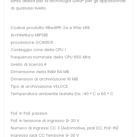
tanto attesa per la tecnologia LoRa® per gli appassionati
di qualsiasi livello.
Codice prodotto RBwAPR-2a e R11e-LR8
Architettura MIPSBE
processore QCA9531
Conteggio core della CPU 1
Frequenza nominale della CPU 650 MHz
Livello di licenza 4
Dimensione della RAM 64 MB
Dimensioni di archiviazione 16 MB
Tipo di archiviazione VELOCE
Temperatura ambiente testata Da -40 ° C a 60 ° C
PoE in PoE passivo
PoE in tensione di ingresso 9-30 V
Numero di ingressi CC 3 (Automotive, jack DC, PoE-IN)
Ingresso jack CC Tensione 9-30 V