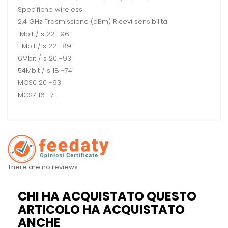
Specifiche wireless
2,4 GHz Trasmissione (dBm) Ricevi sensibilità
1Mbit / s 22 -96
11Mbit / s 22 -89
6Mbit / s 20 -93
54Mbit / s 18 -74
MCS0 20 -93
MCS7 16 -71
There are no reviews
CHI HA ACQUISTATO QUESTO
ARTICOLO HA ACQUISTATO
ANCHE