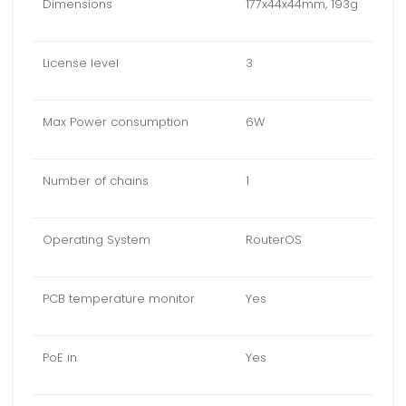
Dimensions
177x44x44mm, 193g
License level
3
Max Power consumption
6W
Number of chains
1
Operating System
RouterOS
PCB temperature monitor
Yes
PoE in
Yes