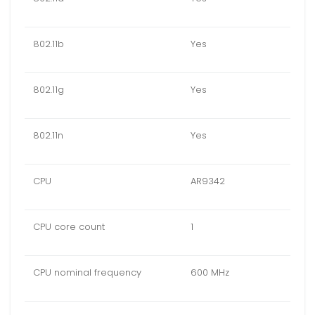
802.11b
Yes
802.11g
Yes
802.11n
Yes
CPU
AR9342
CPU core count
1
CPU nominal frequency
600 MHz