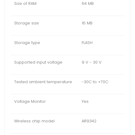
Size of RAM
64 MB
Storage size
16 MB
Storage type
FLASH
Supported input voltage
9 V - 30 V
Tested ambient temperature
-30C to +70C
Voltage Monitor
Yes
Wireless chip model
AR9342