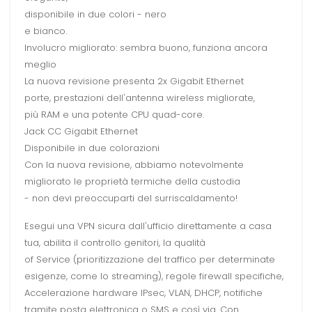
disponibile in due colori - nero
e bianco.
Involucro migliorato: sembra buono, funziona ancora
meglio
La nuova revisione presenta 2x Gigabit Ethernet
porte, prestazioni dell'antenna wireless migliorate,
più RAM e una potente CPU quad-core.
Jack CC Gigabit Ethernet
Disponibile in due colorazioni
Con la nuova revisione, abbiamo notevolmente
migliorato le proprietà termiche della custodia
- non devi preoccuparti del surriscaldamento!
Esegui una VPN sicura dall'ufficio direttamente a casa
tua, abilita il controllo genitori, la qualità
of Service (prioritizzazione del traffico per determinate
esigenze, come lo streaming), regole firewall specifiche,
Accelerazione hardware IPsec, VLAN, DHCP, notifiche
tramite posta elettronica o SMS e così via. Con