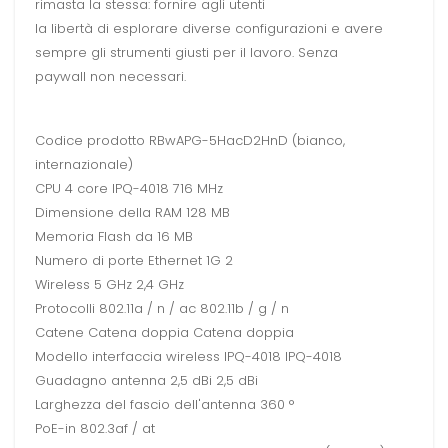
rimasta la stessa: fornire agli utenti
la libertà di esplorare diverse configurazioni e avere
sempre gli strumenti giusti per il lavoro. Senza
paywall non necessari.
Codice prodotto RBwAPG-5HacD2HnD (bianco,
internazionale)
CPU 4 core IPQ-4018 716 MHz
Dimensione della RAM 128 MB
Memoria Flash da 16 MB
Numero di porte Ethernet 1G 2
Wireless 5 GHz 2,4 GHz
Protocolli 802.11a / n / ac 802.11b / g / n
Catene Catena doppia Catena doppia
Modello interfaccia wireless IPQ-4018 IPQ-4018
Guadagno antenna 2,5 dBi 2,5 dBi
Larghezza del fascio dell'antenna 360 °
PoE-in 802.3af / at