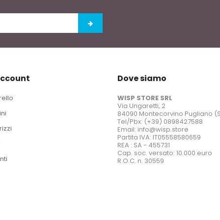
account
Dove siamo
rello
WISP STORE SRL
Via Ungaretti, 2
ini
84090 Montecorvino Pugliano (
Tel/Pbx: (+39) 0898427588
rizzi
Email: info@wisp.store
Partita IVA: IT05558580659
i
REA : SA - 455731
Cap. soc. versato: 10.000 euro
nti
R.O.C. n. 30559