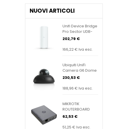
NUOVI ARTICOLI
Unifi Device Bridge
Pro Sector UDB-
Pro-Sector
202,79 €
166,22 €
Iva esc.
Ubiquiti UniFi
Camera G6 Dome
Black UVC-G6-
230,53 €
Dome-B
188,96 €
Iva esc.
MIKROTIK
ROUTERBOARD
KNOT Embedded
62,53 €
LTE4 EC25-EU&KNE
51,25 €
Iva esc.