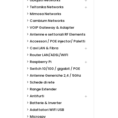
Ubiquiti Networks

Teltonika Networks

Mimosa Networks
Cambium Networks
VOIP Gateway & Adapter
Antenne e settoriali RF Elements
Accessori / POE injector/ Paletti
Cavi LAN & Fibra

Router LAN/ADSL/WIFI
Raspberry Pi

Switch 10/100 / gigabit / POE
Antenne Generiche 2,4 / 5Ghz
Schede di rete
Range Extender
Antifurti

Batterie & Inverter
Adattatori WIFI USB
Microspy