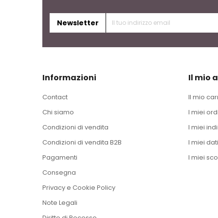
Newsletter
Informazioni
Il mio 
Contact
Il mio car
Chi siamo
I miei ord
Condizioni di vendita
I miei indi
Condizioni di vendita B2B
I miei dat
Pagamenti
I miei sco
Consegna
Privacy e Cookie Policy
Note Legali
Diritto di Recesso