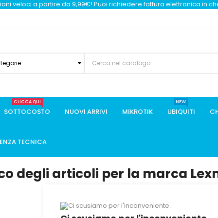
oni veloci a partire da 9,99€! Puoi richiedere fattura elettronica in c
ategorie
CLICCA QUI
NEW
SOTTOCOSTO
NUOVI ARRIVI
MIKROTIK
UBIQUITI
CH
TENZA TECNICA
co degli articoli per la marca Le