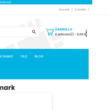
heckout!
Accedi
Carrello
CARRELLO

0 articolo(i)
- 0,00 €
I SIAMO
FAQ
BLOG
xmark