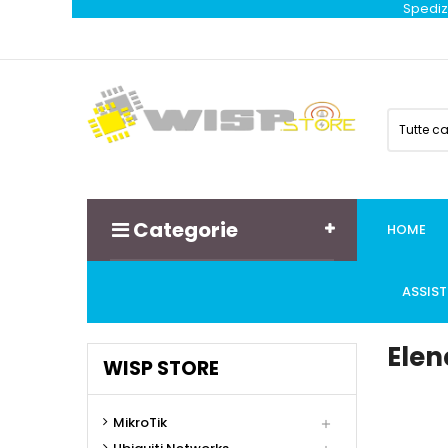
Spedizi
Tutte c
Categorie
HOME
ASSIS
Elen
WISP STORE
MikroTik
