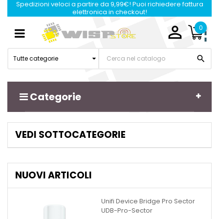
Spedizioni veloci a partire da 9,99€! Puoi richiedere fattura
elettronica in checkout!

0
Navigazione
☰
Toggle

Tutte categorie
Categorie
VEDI SOTTOCATEGORIE
NUOVI ARTICOLI
Unifi Device Bridge Pro Sector
UDB-Pro-Sector