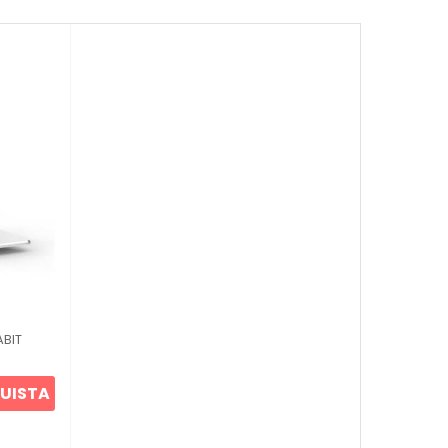
ABIT
UISTA