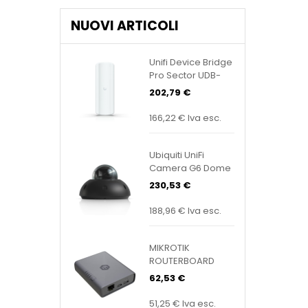
NUOVI ARTICOLI
Unifi Device Bridge
Pro Sector UDB-
Pro-Sector
202,79 €
166,22 €
Iva esc.
Ubiquiti UniFi
Camera G6 Dome
Black UVC-G6-
230,53 €
Dome-B
188,96 €
Iva esc.
MIKROTIK
ROUTERBOARD
KNOT Embedded
62,53 €
LTE4 EC25-EU&KNE
51,25 €
Iva esc.