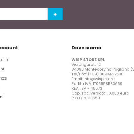
account
Dove siamo
rello
WISP STORE SRL
Via Ungaretti, 2
ini
84090 Montecorvino Pugliano (
Tel/Pbx: (+39) 0898427588
rizzi
Email: info@wisp.store
Partita IVA: IT05558580659
i
REA : SA - 455731
Cap. soc. versato: 10.000 euro
nti
R.O.C. n. 30559