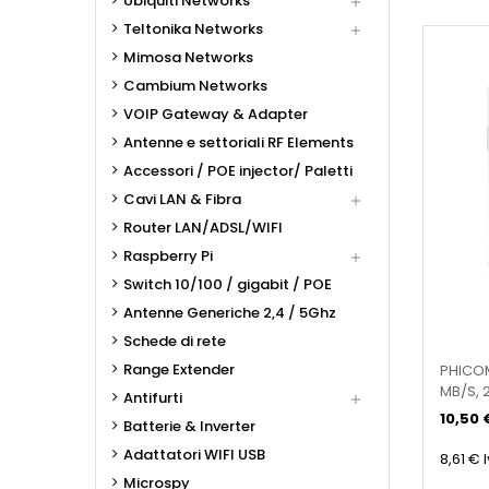
Ubiquiti Networks

Teltonika Networks

Mimosa Networks
Cambium Networks
VOIP Gateway & Adapter
Antenne e settoriali RF Elements
Accessori / POE injector/ Paletti
Cavi LAN & Fibra

Router LAN/ADSL/WIFI
Raspberry Pi

Switch 10/100 / gigabit / POE
Antenne Generiche 2,4 / 5Ghz
Schede di rete
Range Extender
PHICOM
MB/S, 2
Antifurti

10,50 
Batterie & Inverter
Adattatori WIFI USB
8,61 €
Microspy