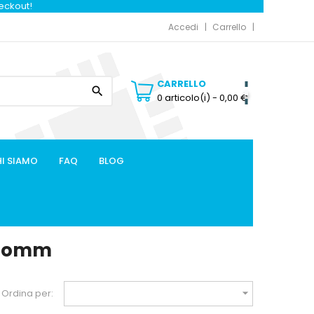
heckout!
Accedi
Carrello
CARRELLO

0 articolo(i)
- 0,00 €
I SIAMO
FAQ
BLOG
hicomm

Ordina per: