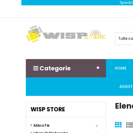
Spedizi
Tutte c
Categorie
HOME
ASSIS
Elen
WISP STORE
MikroTik
