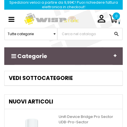
Spedizioni veloci a partire da 9,99€! Puoi richiedere fattura
elettronica in checkout!

0
Navigazione
☰
Toggle

Tutte categorie
Categorie
VEDI SOTTOCATEGORIE
NUOVI ARTICOLI
Unifi Device Bridge Pro Sector
UDB-Pro-Sector