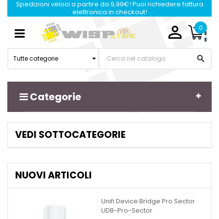
Spedizioni veloci a partire da 9,99€! Puoi richiedere fattura
elettronica in checkout!

0
Navigazione
☰
Toggle

Tutte categorie
Categorie
VEDI SOTTOCATEGORIE
NUOVI ARTICOLI
Unifi Device Bridge Pro Sector
UDB-Pro-Sector