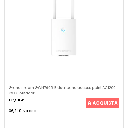
Grandstream GWN7605LR dual band access point AC1200
2x GE outdoor
117,50 €
ACQUISTA
96,31 €
Iva esc.