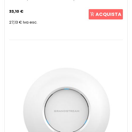
33,10 €
ACQUISTA
27,13 €
Iva esc.