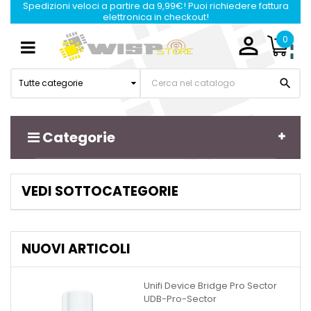
Spedizioni veloci a partire da 9,99€! Puoi richiedere fattura
elettronica in checkout!

0
Navigazione
☰
Toggle

Tutte categorie
Categorie
VEDI SOTTOCATEGORIE
NUOVI ARTICOLI
Unifi Device Bridge Pro Sector
UDB-Pro-Sector