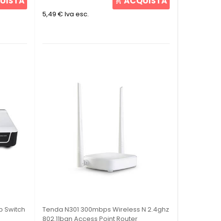
UISTA
ACQUISTA
5,49 €
Iva esc.
p Switch
Tenda N301 300mbps Wireless N 2.4ghz
802.11bgn Access Point Router