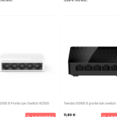
Iva esc.
11,89 €
Iva esc.
S105 5 Porte Lan Switch 10/100
Tenda SG105 5 porte lan switch
11,80 €