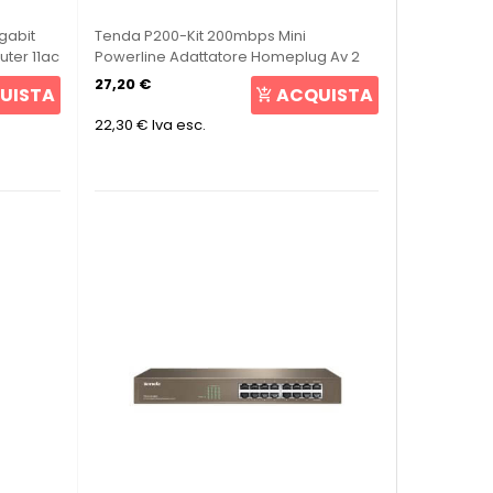
gabit
Tenda P200-Kit 200mbps Mini
uter 11ac
Powerline Adattatore Homeplug Av 2
Pezzi
27,20 €
UISTA
ACQUISTA
22,30 €
Iva esc.