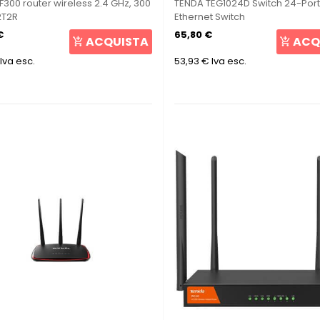
F300 router wireless 2.4 GHz, 300
TENDA TEG1024D Switch 24-Port
2T2R
Ethernet Switch
€
65,80 €
ACQUISTA
ACQ
Iva esc.
53,93 €
Iva esc.