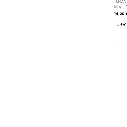
TENDA 
Mb/s, 
14,20 
11,64 €