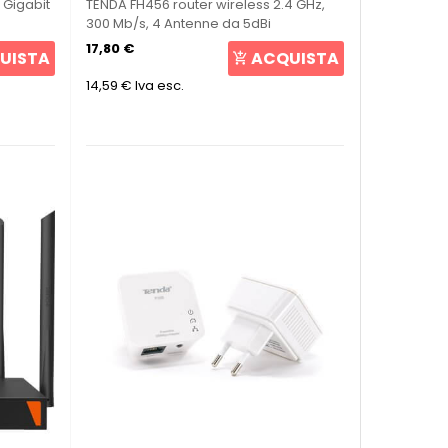
 Gigabit
TENDA FH456 router wireless 2.4 GHz,
300 Mb/s, 4 Antenne da 5dBi
17,80 €
UISTA
ACQUISTA
14,59 €
Iva esc.