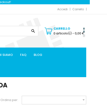
heckout!
Accedi
Carrello
CARRELLO

0 articolo(i)
- 0,00 €
I SIAMO
FAQ
BLOG
NDA

Ordina per: