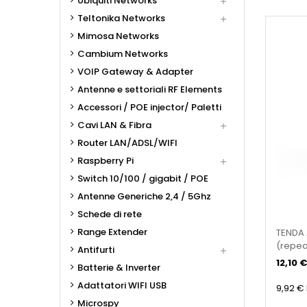
Ubiquiti Networks

Teltonika Networks

Mimosa Networks
Cambium Networks
VOIP Gateway & Adapter
Antenne e settoriali RF Elements
Accessori / POE injector/ Paletti
Cavi LAN & Fibra

Router LAN/ADSL/WIFI
Raspberry Pi

Switch 10/100 / gigabit / POE
Antenne Generiche 2,4 / 5Ghz
Schede di rete
Range Extender
TENDA 
(repea
Antifurti

12,10 €
Batterie & Inverter
Adattatori WIFI USB
9,92 €
Microspy