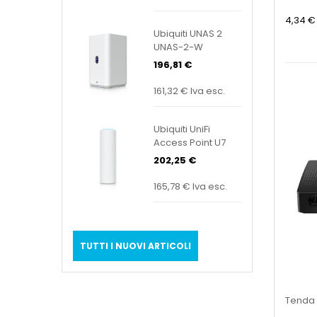
4,34 €
Ubiquiti UNAS 2
UNAS-2-W
196,81 €
161,32 €
Iva esc.
Ubiquiti UniFi
Access Point U7
Mesh U7-Mesh
202,25 €
165,78 €
Iva esc.
TUTTI I NUOVI ARTICOLI
Tenda 