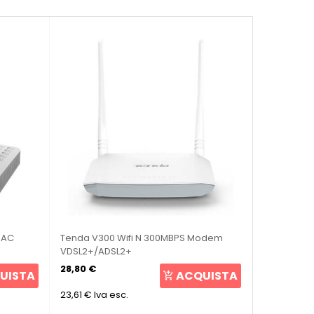
 AC
Tenda V300 Wifi N 300MBPS Modem
VDSL2+/ADSL2+
28,80 €
UISTA
ACQUISTA
23,61 €
Iva esc.