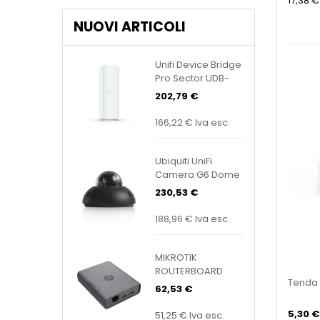
17,38 €
NUOVI ARTICOLI
Unifi Device Bridge
Pro Sector UDB-
Pro-Sector
202,79 €
166,22 €
Iva esc.
Ubiquiti UniFi
Camera G6 Dome
Black UVC-G6-
230,53 €
Dome-B
188,96 €
Iva esc.
MIKROTIK
ROUTERBOARD
Tenda 
KNOT Embedded
62,53 €
LTE4 EC25-EU&KNE
5,30 €
51,25 €
Iva esc.