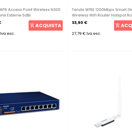
AP5 Access Point Wireless N300
Tenda W15E 1200Mbps Smart Gi
nne Esterne 5dBi
Wireless WiFi Router Hotspot Ro
2.4G/5GHz Wi-Fi...
€
33,90 €
ACQUISTA
ACQ
Iva esc.
27,79 €
Iva esc.