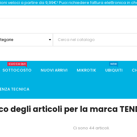
oni veloci a partire da 9,99€! Puoi richiedere fattura elettronica in c
ategorie
CLICCA QUI
NEW
SOTTOCOSTO
NUOVI ARRIVI
MIKROTIK
UBIQUITI
CH
TENZA TECNICA
co degli articoli per la marca TE
Ci sono 44 articoli.