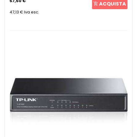
57,50 €
ACQUISTA
47,13 €
Iva esc.