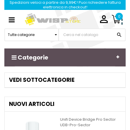
Spedizioni veloci a partire da 9,99€! Puoi richiedere fattura
elettronica in checkout!

0
Navigazione
☰
Toggle

Tutte categorie
Categorie
VEDI SOTTOCATEGORIE
NUOVI ARTICOLI
Unifi Device Bridge Pro Sector
UDB-Pro-Sector