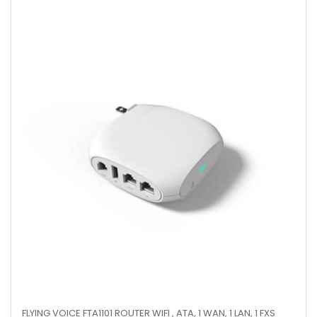
FLYING VOICE FTA1101 ROUTER WIFI , ATA, 1 WAN, 1 LAN, 1 FXS