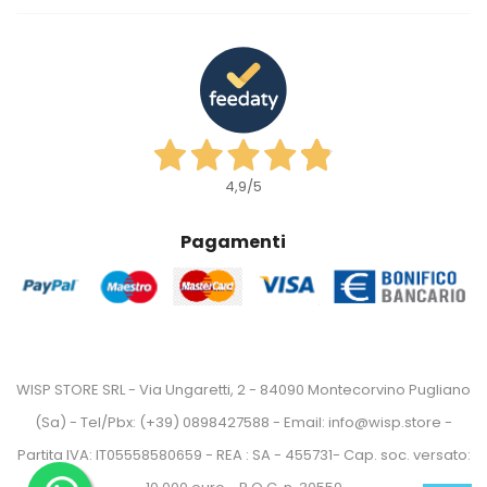
4,9
/5
Pagamenti
WISP STORE SRL - Via Ungaretti, 2 - 84090 Montecorvino Pugliano
(Sa) - Tel/Pbx: (+39) 0898427588 - Email: info@wisp.store -
Partita IVA: IT05558580659 - REA : SA - 455731- Cap. soc. versato: